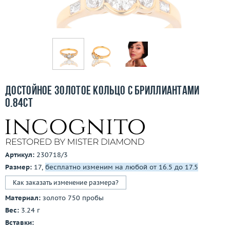
Бесплатная доставка
Покупка и оплата
О компании
Ломбард
Достойное золотое кольцо с бриллиантами
Контакты
0.84ct
3D-тур по шоуруму
Заказать звонок
Артикул:
230718/3
Размер:
17,
бесплатно изменим на любой от 16.5 до 17.5
Как заказать изменение размера?
Материал:
золото 750 пробы
Вес:
3.24 г
Вставки: