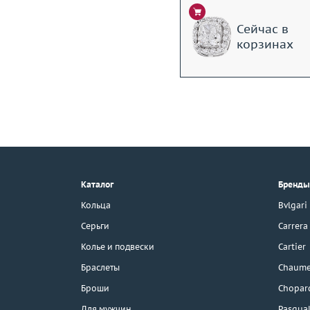
Сейчас в
корзинах
+7 (495) 190-78-88
8 (800) 777-17-88
г. Москва, Тихвинский пер., д. 7,
Каталог
Бренды
стр. 1.
3D-тур по шоуруму
Кольца
Bvlgari
Бесплатная парковка
Серьги
Carrera
Колье и подвески
Cartier
Браслеты
Chaume
Каталог
Броши
Chopar
Для мужчин
Pasqual