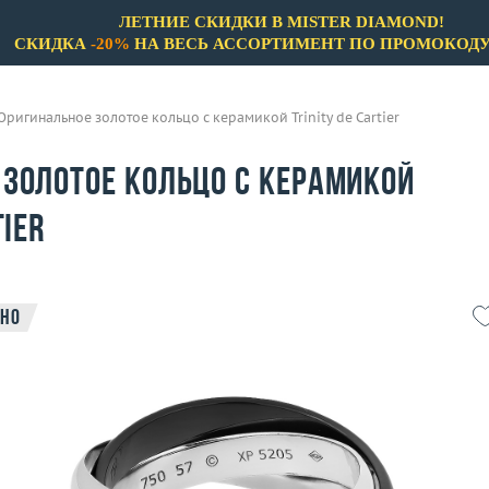
ЛЕТНИЕ СКИДКИ В MISTER DIAMOND!
СКИДКА
-20%
НА ВЕСЬ АССОРТИМЕНТ ПО ПРОМОКОД
Оригинальное золотое кольцо с керамикой Trinity de Cartier
 золотое кольцо с керамикой
tier
но