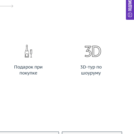
Подарок при
3D-тур по
покупке
шоуруму