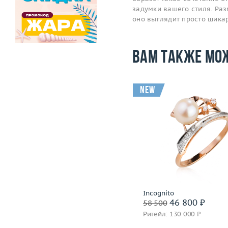
задумки вашего стиля. Раз
оно выглядит просто шика
Вам также мо
new
Размер
18.25
Размер
Вес (г)
2.82
Вес (г)
Материал
золото 750 пробы
Материал
золото 585
Подробнее
Подробнее
СССР
Incognito
54 000 ₽
46 800 ₽
67 500
58 500
Ритейл: 150 000 ₽
Ритейл: 130 000 ₽