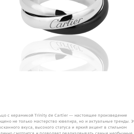
цо с керамикой Trinity de Cartier — настоящее произведение
ощено не только мастерство ювелира, но и актуальные тренды. Э
сканного вкуса, высокого статуса и яркий акцент в стильном
отлично смотрится и позволяет реализовывать самые необычные