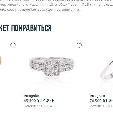
мер ювелирного изделия — 18, а общий вес — 7.13 г, и на пальц
рно, сразу привлекая восхищенное внимание.
жет понравиться
Размер
17.5
Размер
18.5
Вес (г)
3.12
Вес (г)
3.57
Материал
золото 585 пробы
Материал
 пробы
Подробнее
По
Incognito
Incognito
52 400 ₽
61 2
65 500
76 500
Ритейл: 144 000 ₽
Ритейл: 166 0