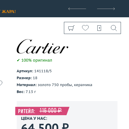
>
У
ЖАРА!
✔ 100% оригинал
Артикул:
141118/5
Показать все
Размер:
18
Материал:
золото 750 пробы, керамика
Вес:
7.13 г
116 000 ₽
Ритейл:
ЦЕНА У НАС:
64 500 ₽