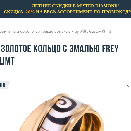
ЛЕТНИЕ СКИДКИ В MISTER DIAMOND!
СКИДКА
-20%
НА ВЕСЬ АССОРТИМЕНТ ПО ПРОМОКОД
Оригинальное золотое кольцо с эмалью Frey Wille Gustav Klimt
 золотое кольцо с эмалью Frey
limt
но