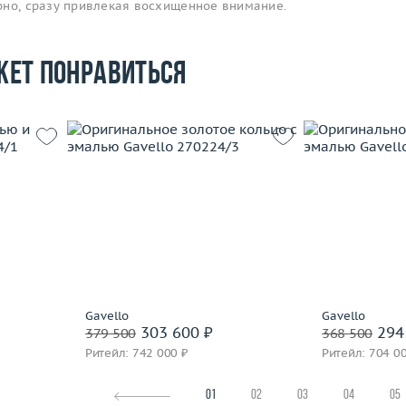
рно, сразу привлекая восхищенное внимание.
жет понравиться
17.25
Размер
17.5
Размер
13.69
Вес (г)
16.84
Вес (г)
 пробы
Материал
золото 750 пробы
Материал
Подробнее
По
Gavello
Gavello
303 600 ₽
294
379 500
368 500
Ритейл: 742 000 ₽
Ритейл: 704 0
01
02
03
04
05