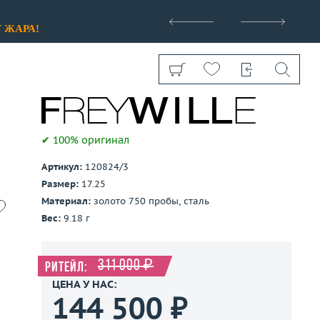
>
У
ЖАРА!
✔ 100% оригинал
Артикул:
120824/3
Показать все
Размер:
17.25
Материал:
золото 750 пробы, сталь
Вес:
9.18 г
311 000 ₽
Ритейл:
ЦЕНА У НАС:
144 500 ₽