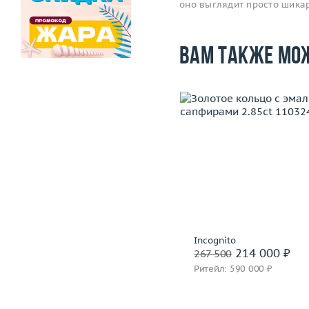
оно выглядит просто шика
Вам также мо
Размер
Размер
16.75
Вес (г)
Вес (г)
7.63
Материал
золото 750
Материал
золото 750 пробы
Подробнее
Подробнее
Korloff
Incognito
192 400 ₽
214 000 ₽
240 500
267 500
Ритейл: 551 000 ₽
Ритейл: 590 000 ₽