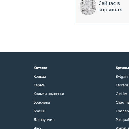
Сейчас в
корзинах
+7 (495) 190-78-88
8 (800) 777-17-88
г. Москва, Тихвинский пер., д. 7,
Каталог
Бренды
стр. 1.
3D-тур по шоуруму
Кольца
Bvlgari
Бесплатная парковка
Серьги
Carrera
Колье и подвески
Cartier
Браслеты
Chaume
Каталог
Броши
Chopar
Бренды
Для мужчин
Pasqual
Часы
Pomell