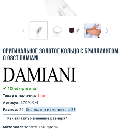
Бесплатная доставка
Покупка и оплата
О компании
Ломбард
Оригинальное золотое кольцо с бриллиантом
Контакты
0.08ct Damiani
3D-тур по шоуруму
Заказать звонок
✔ 100% оригинал
Товар в наличии:
1 шт.
Артикул:
170919/4
Размер:
25,
бесплатно изменим на 23
Как заказать изменение размера?
Материал:
золото 750 пробы