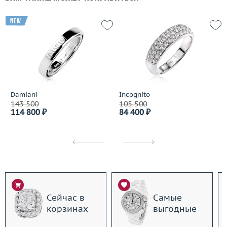
new
Damiani
Incognito
143 500
105 500
114 800 ₽
84 400 ₽
Сейчас в
Самые
корзинах
выгодные