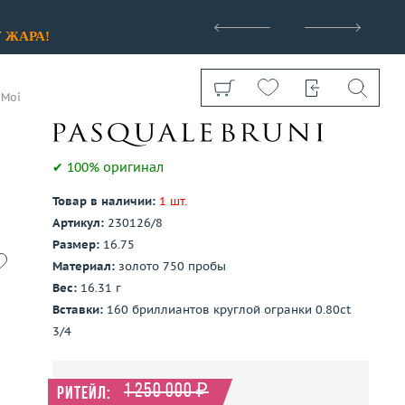
>
У
ЖАРА!
 Moi
✔ 100% оригинал
Товар в наличии:
1 шт.
Артикул:
230126/8
Показать все
Размер:
16.75
Материал:
золото 750 пробы
Вес:
16.31 г
Вставки:
160 бриллиантов круглой огранки 0.80ct
3/4
1 250 000 ₽
Ритейл: