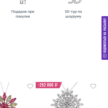
Подарок при
3D-тур по
покупке
шоуруму
-292 000
i
-23
Вес (г)
16.51