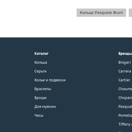
Кольца Pasquale Bruni
+7 (495) 190-78-88
8 (800) 777-17-88
г. Москва, Тихвинский пер., д. 7,
Каталог
Бренды
стр. 1.
3D-тур по шоуруму
Кольца
Bvlgari
Бесплатная парковка
Серьги
Carrera
Колье и подвески
Cartier
Браслеты
Chaume
Каталог
Броши
Chopar
Бренды
Для мужчин
Pasqual
Часы
Pomell
Распродажа
Tiffany