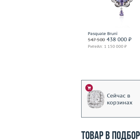
Материал
золото 750 пробы
Материал
золото 750
Подробнее
Подробнее
Incognito
Pasquale Bruni
1 399 600 ₽
438 000 ₽
1 749 500
547 500
Ритейл: 3 850 000 ₽
Ритейл: 1 150 000 ₽
Сейчас в
корзинах
Товар в подбо