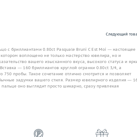
Следующий тов
цо с бриллиантами 0.80ct Pasquale Bruni C Est Moi — настоящее
 котором воплощено не только мастерство ювелира, но и
казательство вашего изысканного вкуса, высокого статуса и ярк
Вставка — 160 бриллиантов круглой огранки 0.80ct 3/4, а
о 750 пробы. Такое сочетание отлично смотрится и позволяет
ычные задумки вашего стиля. Размер ювелирного изделия — 16
на пальце оно выглядит просто шикарно, сразу привлекая