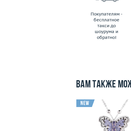
Покупателям -
бесплатное
такси до
шоурума и
обратно!
ЗАКАЗАТЬ ТАКСИ
Вам также мо
new
Размер
17.75
Вес (г)
28.07
Вес (г)