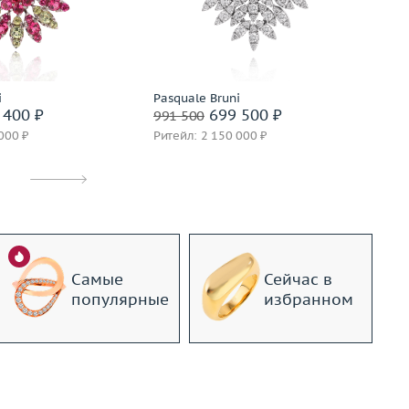
20.35
Материал
золото 750 пробы
Ве
золото 750 пробы
М
Подробнее
дробнее
i
Pasquale Bruni
Pa
 400 ₽
699 500 ₽
991 500
82
000 ₽
Ритейл: 2 150 000 ₽
Ри
Самые
Сейчас в
популярные
избранном