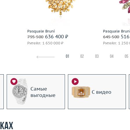
 пробы
Вес (г)
24.65
Вес (г)
Материал
золото 750 пробы
Материал
Подробнее
По
Pasquale Bruni
Pasquale Brun
636 400 ₽
516
795 500
645 500
Ритейл: 1 650 000 ₽
Ритейл: 1 250 
01
02
03
04
05
Самые
С видео
выгодные
рках