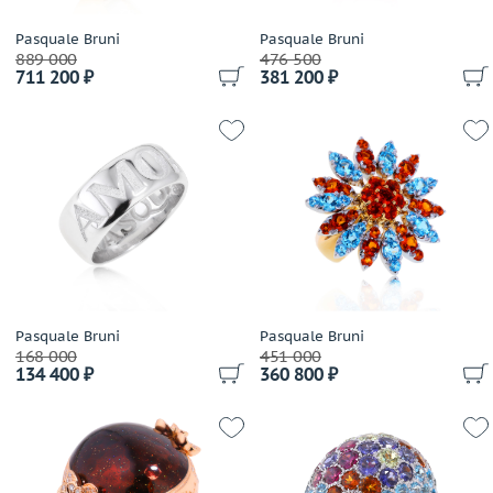
Dior
Effepi Gioielli
Pasquale Bruni
Pasquale Bruni
889 000
476 500
Emmeti
711 200 ₽
381 200 ₽
Enigma
Evgeny Matveev
F. B. Gioielli
Fani
Favero
Felice
Feraud
Fragola Creations
Fred
Pasquale Bruni
Pasquale Bruni
Frey Wille
168 000
451 000
134 400 ₽
360 800 ₽
Garavelli
Gassan
Gavello
Genuine Miracle
German Kabirski