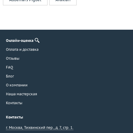
Versace
Wellendorff
Wempe
WZP Werner Zappe Pforzheim
Yana
Онлайн-оценка
Yanush Gioielli
Оплата и доставка
Yvel
Отзывы
Zahra
Zancan
FAQ
Zen
Блог
Zorab
О компании
Zydo
Наша мастерская
Бразилия
Контакты
Бронницкий Ювелир
Испания
Контакты
Италия
г. Москва
,
Тихвинский пер., д. 7, стр. 1.
МЮЗ