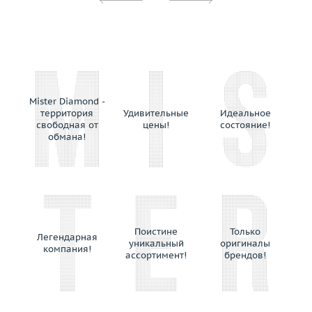
Mirco Visconti
Mizuki
Moncara
Montblanc
Moraglione
Mouawad
Mister Diamond -
территория
Удивительные
Идеальное
Mousson
свободная от
цены!
состояние!
Nanis
обмана!
Ninetto Terzano
Nouvelle Bague
Ole Lynggaard
Omega
Oro Trend
Поистине
Только
Легендарная
Palmiero
уникальный
оригиналы
компания!
ассортимент!
брендов!
Paolo Piovan
Parure Atelier
Pasquale Bruni