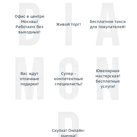
Paula
Piaget
Офис в центре
Picchiotti
Москвы!
Бесплатное такси
Живой торг!
Piero Maccarini
Работаем без
для покупателей!
выходных!
Piero Milano
Pomellato
Ponticello
Raima
Ralf Diamonds
Ювелирная
Ranzani Fabio e Fuse' Maria Lucia
Вас ждут
Супер -
мастерская!
отличные
компетентные
Recarlo
Бесплатные
подарки!
специалисты!
услуги!
Repossi
Rinaldi
Roberto Bravo
Roberto Coin
Saggi
Salavetti
Скупка! Онлайн-
оценка!
Schoeffel