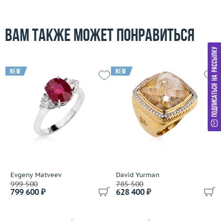
Korloff
Lardaux
Вам также может понравиться
Leo Pizzo
Loree Rodkin
LTJ
Luca Carati
new
new
Lykov`s Jewellery
Magerit
Magie
Marco Bicego
Mario Panelli
Master Exclusive Jewellery
Mauboussin
Maxim Demidov
Evgeny Matveev
David Yurman
999 500
785 500
Mercury
799 600 ₽
628 400 ₽
Mikimoto
MiMi