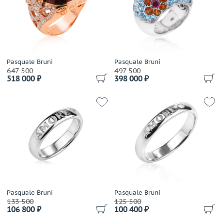
Giampiero Fiorini
Gianni Lazzaro
Gilan
Gilbert Albert
Giloro
Pasquale Bruni
Pasquale Bruni
647 500
497 500
Giorgio Visconti
518 000 ₽
398 000 ₽
Giovanni Ferraris
Grimoldi
Gucci
H.Stern
Harpo's
Hartmanns
Hoorsenbuhs
Ilgiz F
Imma S.R.L
Pasquale Bruni
Pasquale Bruni
Jewellery Theatre
133 500
125 500
106 800 ₽
100 400 ₽
Kayaly