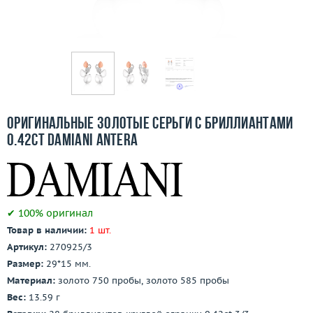
Бесплатная доставка
Покупка и оплата
О компании
Ломбард
Оригинальные золотые серьги с бриллиантами
Контакты
0.42ct Damiani Antera
3D-тур по шоуруму
Заказать звонок
✔ 100% оригинал
Товар в наличии:
1 шт.
Артикул:
270925/3
Размер:
29*15 мм.
Материал:
золото 750 пробы, золото 585 пробы
Вес:
13.59 г