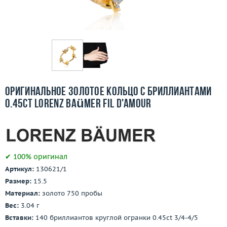
Бесплатная доставка
Покупка и оплата
О компании
Ломбард
Оригинальное золотое кольцо с бриллиантами
Контакты
0.45ct Lorenz Baümer Fil D'Amour
3D-тур по шоуруму
Заказать звонок
✔ 100% оригинал
Артикул:
130621/1
Размер:
15.5
Материал:
золото 750 пробы
Вес:
3.04 г
Вставки:
140 бриллиантов круглой огранки 0.45ct 3/4-4/5