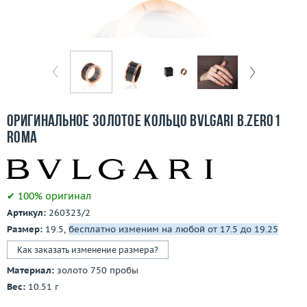
Бесплатная доставка
Покупка и оплата
О компании
Ломбард
Оригинальное золотое кольцо Bvlgari B.Zero1
Контакты
Roma
3D-тур по шоуруму
✔ 100% оригинал
Заказать звонок
Артикул:
260323/2
Размер:
19.5,
бесплатно изменим на любой от 17.5 до 19.25
Как заказать изменение размера?
Материал:
золото 750 пробы
Вес:
10.51 г