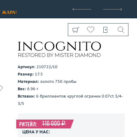
>
У
ЖАРА!
Артикул:
210722/10
Размер:
17.5
Показать все
Материал:
золото 750 пробы
Вес:
6.96 г
Вставки:
6 бриллиантов круглой огранки 0.07ct 3/4-
3/5
110 000 ₽
Ритейл:
ЦЕНА У НАС: