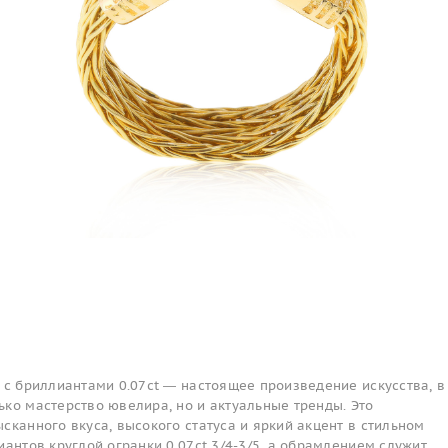
 с бриллиантами 0.07ct — настоящее произведение искусства, в
ко мастерство ювелира, но и актуальные тренды. Это
сканного вкуса, высокого статуса и яркий акцент в стильном
иантов круглой огранки 0.07ct 3/4-3/5, а обрамлением служит