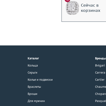
Сейчас в
корзинах
+7 (495) 190-78-88
8 (800) 777-17-88
г. Москва, Тихвинский пер., д. 7,
Каталог
Бренды
стр. 1.
3D-тур по шоуруму
Кольца
Bvlgari
Бесплатная парковка
Серьги
Carrera
Колье и подвески
Cartier
Браслеты
Chaume
Каталог
Броши
Chopar
Бренды
Для мужчин
Pasqual