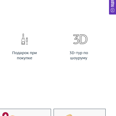
Подарок при
3D-тур по
покупке
шоуруму