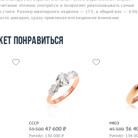
сочетание отлично смотрится и позволяет реализовывать самые
стиля. Размер ювелирного изделия — 17.5, а общий вес — 6.96 
росто шикарно, сразу привлекая восхищенное внимание.
жет понравиться
16.5
Размер
17.25
2.85
Вес (г)
3.15
Размер
 пробы
Материал
золото 585 пробы
Вес (г)
Материал
Подробнее
По
СССР
МЮЗ
47 600 ₽
36 4
59 500
45 500
Ритейл: 130 000 ₽
Ритейл: 134 0