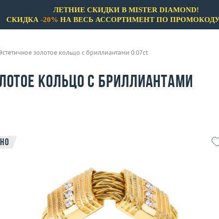
ЛЕТНИЕ СКИДКИ В MISTER DIAMOND!
СКИДКА
-20%
НА ВЕСЬ АССОРТИМЕНТ ПО ПРОМОКОД
Эстетичное золотое кольцо с бриллиантами 0.07ct
олотое кольцо с бриллиантами
но