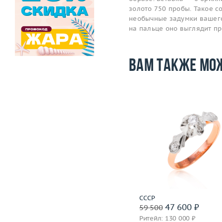
золото 750 пробы. Такое 
необычные задумки вашего 
на пальце оно выглядит п
Вам также мо
Размер
Вес (г)
Материал
золото 583
Подробнее
СССР
47 600 ₽
59 500
Ритейл: 130 000 ₽