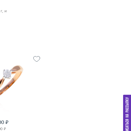
г, и
15.25
1.94
золото 585 пробы
дробнее
00 ₽
00 ₽