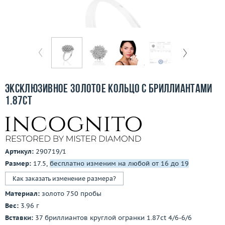
Отзывы
Бесплатная доставка
Покупка и оплата
О компании
Эксклюзивное золотое кольцо с бриллиантами
Ломбард
1.87ct
Контакты
3D-тур по шоуруму
Артикул:
290719/1
Размер:
17.5,
бесплатно изменим на любой от 16 до 19
Заказать звонок
Как заказать изменение размера?
Материал:
золото 750 пробы
Вес:
3.96 г
Вставки:
37 бриллиантов круглой огранки 1.87ct 4/6-6/6