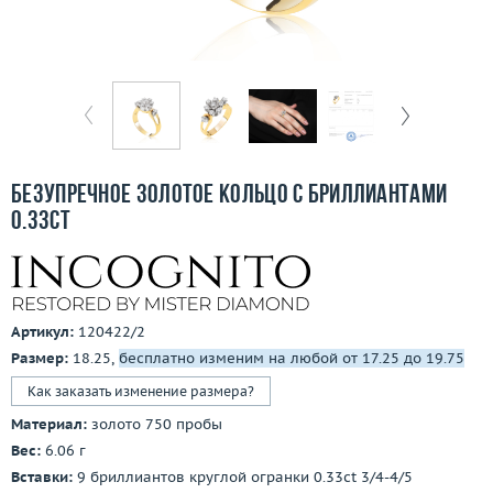
Бесплатная доставка
Покупка и оплата
О компании
Ломбард
Безупречное золотое кольцо с бриллиантами
Контакты
0.33ct
3D-тур по шоуруму
Заказать звонок
Артикул:
120422/2
Размер:
18.25,
бесплатно изменим на любой от 17.25 до 19.75
Как заказать изменение размера?
Материал:
золото 750 пробы
Вес:
6.06 г
Вставки:
9 бриллиантов круглой огранки 0.33ct 3/4-4/5