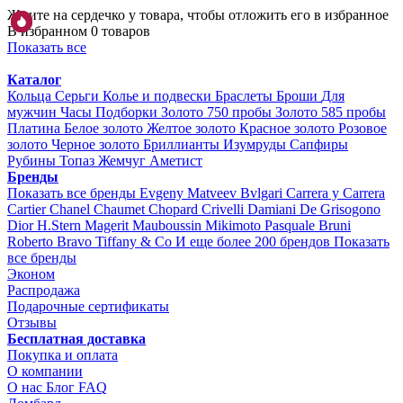
Жмите на сердечко у товара, чтобы отложить его в избранное
В избранном 0 товаров
Показать все
Каталог
Кольца
Серьги
Колье и подвески
Браслеты
Броши
Для
мужчин
Часы
Подборки
Золото 750 пробы
Золото 585 пробы
Платина
Белое золото
Желтое золото
Красное золото
Розовое
золото
Черное золото
Бриллианты
Изумруды
Сапфиры
Рубины
Топаз
Жемчуг
Аметист
Бренды
Показать все бренды
Evgeny Matveev
Bvlgari
Carrera y Carrera
Cartier
Chanel
Chaumet
Chopard
Crivelli
Damiani
De Grisogono
Dior
H.Stern
Magerit
Mauboussin
Mikimoto
Pasquale Bruni
Roberto Bravo
Tiffany & Co
И еще более 200 брендов
Показать
все бренды
Эконом
Распродажа
Подарочные сертификаты
Отзывы
Бесплатная доставка
Покупка и оплата
О компании
О нас
Блог
FAQ