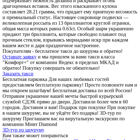
подчеркивает нежность дизайна и раскрывает огонь
драгоценных вставок. Вес этого изысканного кулона
составляет 28.21 грамма, что придает ему приятную весомость
и премиальный статус. Настоящее сокровище подвески —
великолепная россыпь из 13 бриллиантов круглой огранки,
общая масса которых равна 0.63ct. Особый шарм украшению
придают три бриллианта, которые свободно плавают под
прочным стеклом, взрываясь мириадами искр при каждом
вашем жесте и даря праздничное настроение.
Покупателям - бесплатное такси до шоурума и обратно!
Оставьте заявку
и мы пришлем за вами такси класса
"Комфорт+" от компании Яндекс в пределах МКАД и
обратно! Покупку совершать не обязательно!
Заказать такси
Бесплатная парковка
Для наших любимых гостей
предоставляем бесплатную парковку! Просто позвоните нам и
мы откроем шлагбаум!
Бесплатная доставка по всей России!
Отправим украшение вашей мечты быстрой курьерской
службой СДЭК прямо до двери. Доставили более чем в 60
городов. Доставим и вам!
Подарок при покупке
При покупке
в нашем шоуруме, вы не уйдёте без подарка!
3D-тур по
шоуруму
Приглашаем вас на вирутальную экскурсию по
компании Mister Diamond
3D-тур по шоуруму
Вам также может понравиться