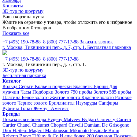
Ломбард
Контакты
3D-тур по шоуруму
Ваша корзина пуста
Жмите на сердечко у товара, чтобы отложить его в избранное
В избранном 0 товаров
Показать все
+7 (495) 190-78-88
8 (800) 777-17-88
Заказать звонок
г. Москва, Тихвинский пер., д. 7, стр. 1.
Бесплатная парковка
+7 (495) 190-78-88
8 (800) 777-17-88
г. Москва, Тихвинский пер., д. 7, стр. 1.
3D-тур по шоуруму
Бесплатная парковка
Каталог
Кольца
Серьги
Колье и подвески
Браслеты
Броши
Для
мужчин
Часы
Подборки
Золото 750 пробы
Золото 585 пробы
Платина
Белое золото
Желтое золото
Красное золото
Розовое
золото
Черное золото
Бриллианты
Изумруды
Сапфиры
Рубины
Топаз
Жемчуг
Аметист
Бренды
Показать все бренды
Evgeny Matveev
Bvlgari
Carrera y Carrera
Cartier
Chanel
Chaumet
Chopard
Crivelli
Damiani
De Grisogono
Dior
H.Stern
Magerit
Mauboussin
Mikimoto
Pasquale Bruni
Roberto Bravo
Tiffany & Co
И еще более 200 брендов
Показать