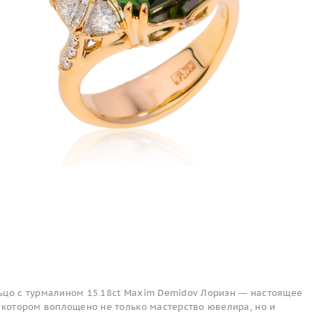
ьцо с турмалином 15.18ct Maxim Demidov Лориэн — настоящее
 котором воплощено не только мастерство ювелира, но и