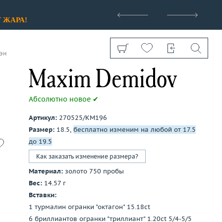
>
У
ЖАРА!
эн
Абсолютно новое ✔
Артикул:
270525/КМ196
Показать все
Размер:
18.5,
бесплатно изменим на любой от 17.5
до 19.5
Как заказать изменение размера?
Материал:
золото 750 пробы
Вес:
14.57 г
Вставки:
1 турмалин огранки "октагон" 15.18ct
6 бриллиантов огранки "триллиант" 1.20ct 5/4-5/5