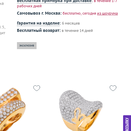
Бесплатная примерка при доставке
:
в течение 1-7
ий
рабочих дней
Самовывоз г. Москва:
бесплатно, сегодня
из шоурума
Гарантия на изделие
:
6 месяцев
.5,
Бесплатный возврат:
в течение 14 дней
дит
эксклюзив
-12
16
Размер
18
Р
14.88
Вес (г)
25.05
Ве
золото 750 пробы
Материал
золото 750 пробы
М