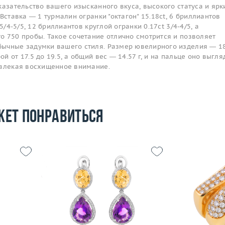
казательство вашего изысканного вкуса, высокого статуса и ярк
Вставка — 1 турмалин огранки "октагон" 15.18ct, 6 бриллиантов
5/4-5/5, 12 бриллиантов круглой огранки 0.17ct 3/4-4/5, а
о 750 пробы. Такое сочетание отлично смотрится и позволяет
ычные задумки вашего стиля. Размер ювелирного изделия — 18
 от 17.5 до 19.5, а общий вес — 14.57 г, и на пальце оно выгля
ивлекая восхищенное внимание.
жет понравиться
23.7
Вес (г)
17.38
Размер
 пробы
Материал
золото 585 пробы
Вес (г)
Материал
Подробнее