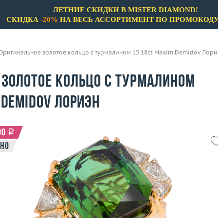
ЛЕТНИЕ СКИДКИ В MISTER DIAMOND!
СКИДКА
-20%
НА ВЕСЬ АССОРТИМЕНТ ПО ПРОМОКОД
Оригинальное золотое кольцо с турмалином 15.18ct Maxim Demidov Лори
 золотое кольцо с турмалином
 Demidov Лориэн
00
i
но