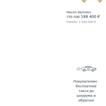
Incognito
Maxim Demidov
1 399 600 ₽
588 400 ₽
1 749 500
735 500
Ритейл: 3 850 000 ₽
Ритейл: 1 690 000 ₽
Покупателям -
бесплатное
такси до
шоурума и
обратно!
ЗАКАЗАТЬ ТАКСИ