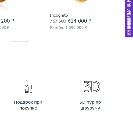
дробнее
Подробнее
Incognito
To
 200 ₽
614 000 ₽
767 500
41
000 ₽
Ритейл: 1 690 000 ₽
Ри
Подарок при
3D-тур по
покупке
шоуруму