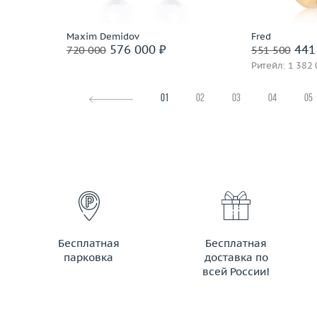
По
Maxim Demidov
Fred
576 000 ₽
441
720 000
551 500
Ритейл: 1 382 
01
02
03
04
05
Бесплатная
Бесплатная
парковка
доставка по
всей России!