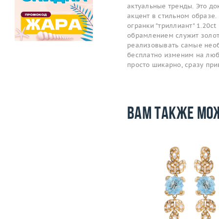
актуальные тренды. Это до
акцент в стильном образе. 
огранки "триллиант" 1.20ct 
обрамлением служит золот
реализовывать самые необ
бесплатно изменим на любой
просто шикарно, сразу пр
Вам также мо
Размер
17.75
Вес (г)
28.07
Вес (г)
Материал
золото 750 пробы
Материал
золото 750
Подробнее
Подробнее