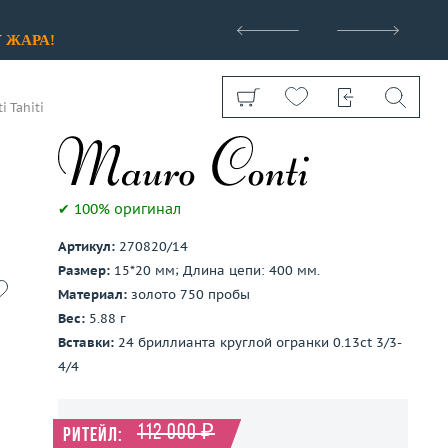
>
У
ЖАРА!
 Tahiti
✔ 100% оригинал
Артикул:
270820/14
Показать все
Размер:
15*20 мм; Длина цепи: 400 мм.
Материал:
золото 750 пробы
Вес:
5.88 г
Вставки:
24 бриллианта круглой огранки 0.13ct 3/3-
4/4
112 000 ₽
Ритейл: