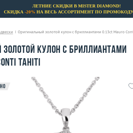
ЛЕТНИЕ СКИДКИ В MISTER DIAMOND!
СКИДКА
-20%
НА ВЕСЬ АССОРТИМЕНТ ПО ПРОМОКОД
одвески
Оригинальный золотой кулон с бриллиантами 0.13ct Mauro Conti
 золотой кулон с бриллиантами
onti Tahiti
но