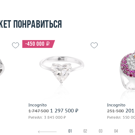
жет понравиться
-450 000
i
Размер
17.5
16.75
Вес (г)
3.31
Размер
13.66
Материал
золото 750 пробы
Вес (г)
 пробы
Материал
Подробнее
По
Incognito
Incognito
1 297 500 ₽
201
1 747 500
251 500
Ритейл: 3 845 000 ₽
Ритейл: 550 0
01
02
03
04
05