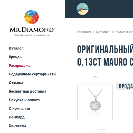
>
осле примерки!
Главная
Каталог
Колье и п
Оригинальный
Каталог
Бренды
0.13ct Mauro C
Распродажа
Подарочные сертификаты
Отзывы
Прода
Бесплатная доставка
Покупка и оплата
О компании
Ломбард
Контакты