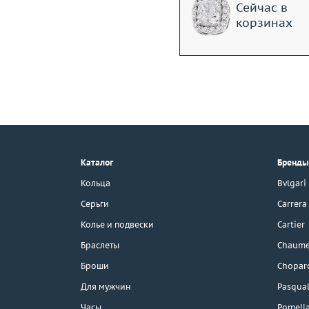
Сейчас в
корзинах
+7 (495) 190-78-88
8 (800) 777-17-88
г. Москва, Тихвинский пер., д. 7,
Каталог
Бренды
стр. 1.
3D-тур по шоуруму
Кольца
Bvlgari
Бесплатная парковка
Серьги
Carrera
Колье и подвески
Cartier
Браслеты
Chaume
Каталог
Броши
Chopar
Бренды
Для мужчин
Pasqual
Часы
Pomell