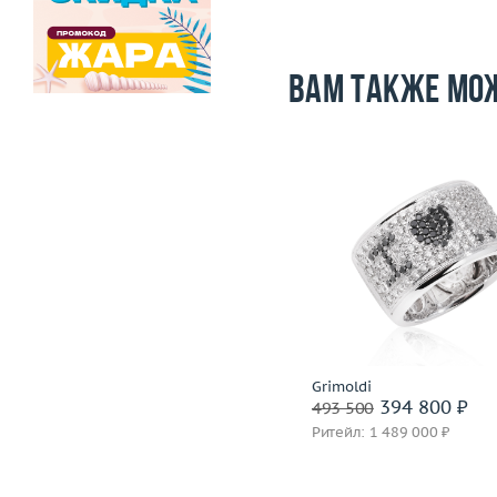
Вам также мо
Размер
16
Размер
Вес (г)
23.37
Вес (г)
Материал
золото 750 пробы
Материал
золото 750
Подробнее
Подробнее
Nouvelle Bague
Grimoldi
359 600 ₽
394 800 ₽
449 500
493 500
Ритейл: 1 048 000 ₽
Ритейл: 1 489 000 ₽