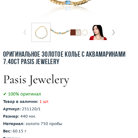
Бесплатная доставка
Покупка и оплата
О компании
Ломбард
Оригинальное золотое колье с аквамаринами
Контакты
7.40ct Pasis Jewelery
3D-тур по шоуруму
Заказать звонок
✔ 100% оригинал
Товар в наличии:
1 шт.
Артикул:
251120/1
Размер:
440 мм.
Материал:
золото 750 пробы
Вес:
60.15 г