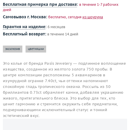
Бесплатная примерка при доставке
:
в течение 1-7 рабочих
дней
Самовывоз г. Москва:
бесплатно, сегодня
из шоурума
Гарантия на изделие
:
6 месяцев
Бесплатный возврат:
в течение 14 дней
эксклюзив
цветняшки
Это колье от бренда Pasis Jewelery — подлинное воплощение
изящества, созданное из желтого золота 750 пробы. В
центре композиции расположены 5 аквамаринов в
изумрудной огранке 7.40ct, чьи оттенки напоминают
спокойную гладь тропического океана. Россыпь из 30
бриллиантов 0.73ct обрамляет камни, добавляя украшению
живого, притягательного блеска. Это выбор для тех, кто
ценит гармонию и стремится окружить себя предметами,
подчеркивающими исключительный статус и тонкий
эстетический вкус.