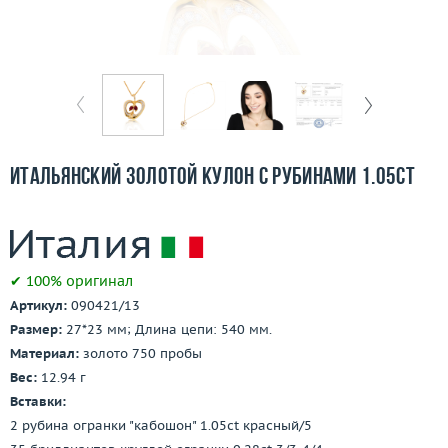
Отзывы
Бесплатная доставка
Покупка и оплата
О компании
Итальянский золотой кулон с рубинами 1.05ct
Ломбард
Контакты
✔ 100% оригинал
3D-тур по шоуруму
Артикул:
090421/13
Размер:
27*23 мм; Длина цепи: 540 мм.
Заказать звонок
Материал:
золото 750 пробы
Вес:
12.94 г
Вставки:
2 рубина огранки "кабошон" 1.05ct красный/5