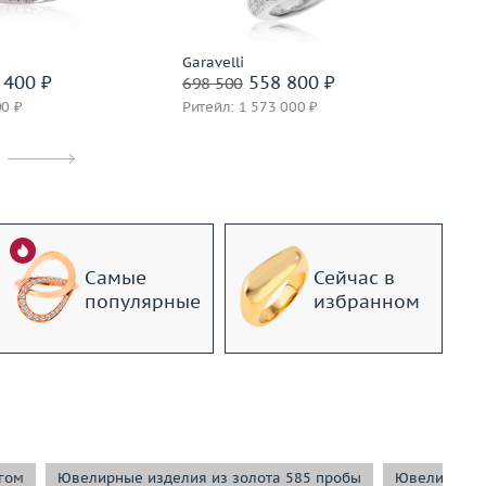
Подробнее
Garavelli
An
 400 ₽
558 800 ₽
698 500
29
00 ₽
Ритейл: 1 573 000 ₽
Ри
Самые
Сейчас в
популярные
избранном
гом
Ювелирные изделия из золота 585 пробы
Ювелирные и