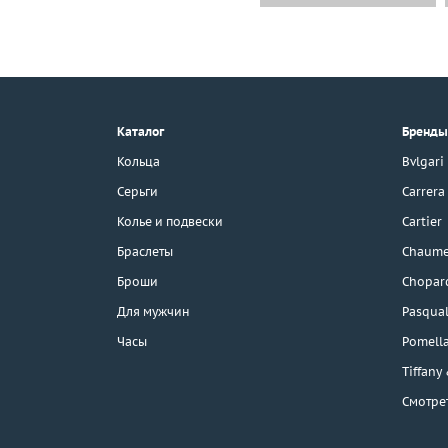
+7 (495) 190-78-88
8 (800) 777-17-88
г. Москва, Тихвинский пер., д. 7,
Каталог
Бренды
стр. 1.
3D-тур по шоуруму
Кольца
Bvlgari
Бесплатная парковка
Серьги
Carrera
Колье и подвески
Cartier
Браслеты
Chaume
Каталог
Броши
Chopar
Бренды
Для мужчин
Pasqual
Часы
Pomell
Распродажа
Tiffany
Смотре
Подарочные
сертификаты