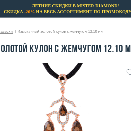
ЛЕТНИЕ СКИДКИ В MISTER DIAMOND!
СКИДКА
-20%
НА ВЕСЬ АССОРТИМЕНТ ПО ПРОМОКОД
одвески
Изысканный золотой кулон с жемчугом 12.10 мм
олотой кулон с жемчугом 12.10 