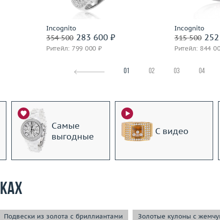
Incognito
Incognito
283 600 ₽
252
354 500
315 500
Ритейл: 799 000 ₽
Ритейл: 844 0
01
02
03
04
Самые
С видео
выгодные
рках
Подвески из золота с бриллиантами
Золотые кулоны с жемчу