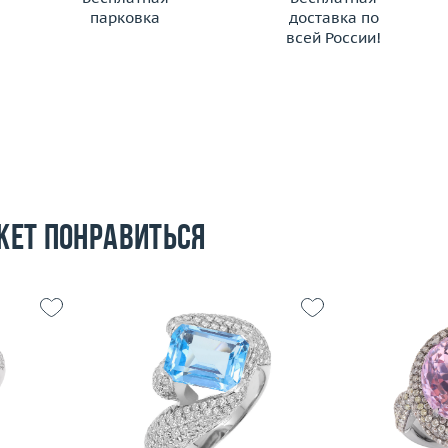
парковка
доставка по
всей России!
жет понравиться
Размер
18.75
Размер
15.5
Вес (г)
11.99
Вес (г)
9.98
Материал
золото 750 пробы
Материал
 пробы
Подробнее
По