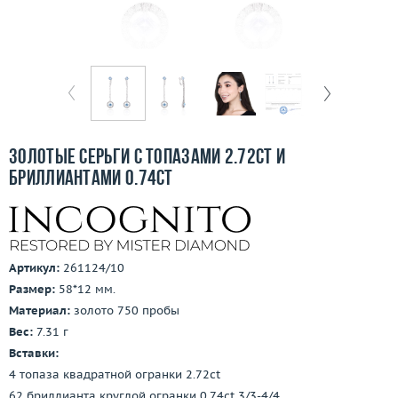
Бесплатная доставка
Покупка и оплата
О компании
Ломбард
Золотые серьги с топазами 2.72ct и
Контакты
бриллиантами 0.74ct
3D-тур по шоуруму
Заказать звонок
Артикул:
261124/10
Размер:
58*12 мм.
Материал:
золото 750 пробы
Вес:
7.31 г
Вставки:
4 топаза квадратной огранки 2.72ct
62 бриллианта круглой огранки 0.74ct 3/3-4/4