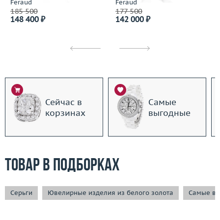
Feraud
Feraud
185 500
177 500
148 400 ₽
142 000 ₽
Сейчас в
Самые
корзинах
выгодные
Товар в подборках
Серьги
Ювелирные изделия из белого золота
Самые вы