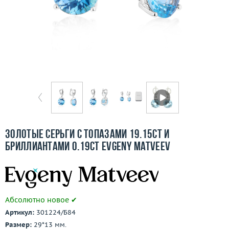
Бесплатная доставка
Покупка и оплата
О компании
Ломбард
Контакты
3D-тур по шоуруму
Золотые серьги с топазами 19.15ct и
бриллиантами 0.19ct Evgeny Matveev
Заказать звонок
Абсолютно новое ✔
Артикул:
301224/Б84
Размер:
29*13 мм.