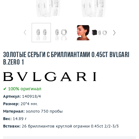
Отзывы
Бесплатная доставка
Покупка и оплата
О компании
Золотые серьги с бриллиантами 0.45ct Bvlgari
Ломбард
B.Zero 1
Контакты
✔ 100% оригинал
3D-тур по шоуруму
Артикул:
140918/4
Размер:
20*4 мм.
Заказать звонок
Материал:
золото 750 пробы
Вес:
14.89 г
Вставки:
26 бриллиантов круглой огранки 0.45ct 2/2-3/3