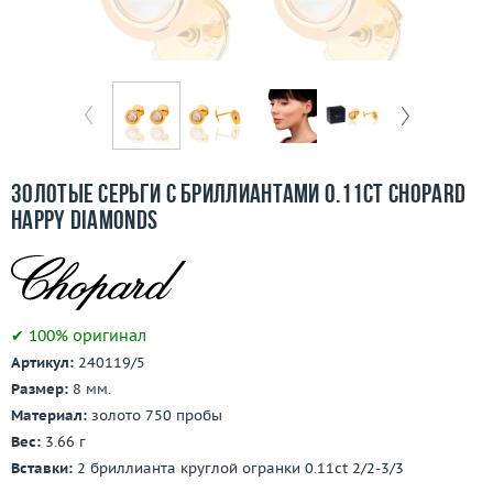
Бесплатная доставка
Покупка и оплата
О компании
Ломбард
Золотые серьги с бриллиантами 0.11ct Chopard
Контакты
Happy Diamonds
3D-тур по шоуруму
Заказать звонок
✔ 100% оригинал
Артикул:
240119/5
Размер:
8 мм.
Материал:
золото 750 пробы
Вес:
3.66 г
Вставки:
2 бриллианта круглой огранки 0.11ct 2/2-3/3