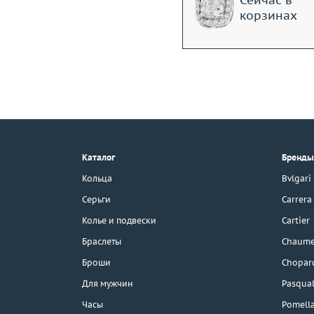
Сейчас в
корзинах
+7 (495) 190-78-88
8 (800) 777-17-88
г. Москва, Тихвинский пер., д. 7,
Каталог
Бренды
стр. 1.
3D-тур по шоуруму
Кольца
Bvlgari
Бесплатная парковка
Серьги
Carrera
Колье и подвески
Cartier
Браслеты
Chaume
Каталог
Броши
Chopar
Бренды
Для мужчин
Pasqual
Часы
Pomell