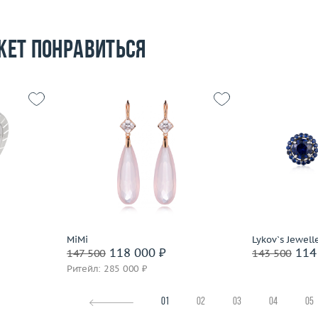
жет понравиться
16.25
Вес (г)
7.88
Вес (г)
3.37
Материал
золото 750 пробы
Материал
 пробы
Подробнее
По
MiMi
Lykov`s Jewell
118 000 ₽
114
147 500
143 500
Ритейл: 285 000 ₽
01
02
03
04
05