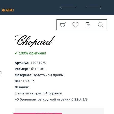
>
У
ЖАРА!
✔ 100% оригинал
Артикул:
130219/3
Показать все
Размер:
16*18 мм.
Материал:
золото 750 пробы
Вес:
16.45 г
Вставки:
2 аметиста круглой огранки
40 бриллиантов круглой огранки 0.22ct 3/3