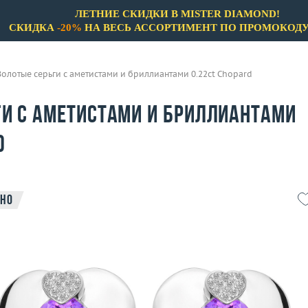
ЛЕТНИЕ СКИДКИ В MISTER DIAMOND!
СКИДКА
-20%
НА ВЕСЬ АССОРТИМЕНТ ПО ПРОМОКОД
Золотые серьги с аметистами и бриллиантами 0.22ct Chopard
ги с аметистами и бриллиантами
d
но