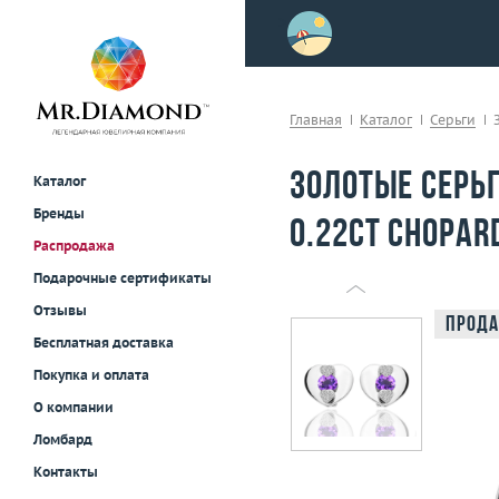
>
осле примерки!
Главная
Каталог
Серьги
Золотые серь
Каталог
Бренды
0.22ct Chopar
Распродажа
Подарочные сертификаты
Отзывы
Прода
Бесплатная доставка
Покупка и оплата
О компании
Ломбард
Контакты