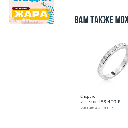
Вам также мо
Размер
16.25
Вес (г)
10.84
Размер
Материал
золото 750 пробы
Вес (г)
Материал
золото 750
Подробнее
Подробнее
Chopard
Chopard
158 800 ₽
188 400 ₽
198 500
235 500
Ритейл: 435 000 ₽
Ритейл: 420 000 ₽