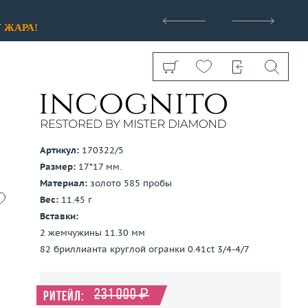
>
У
ЖАРА!
Артикул:
170322/5
Размер:
17*17 мм.
Показать все
Материал:
золото 585 пробы
Вес:
11.45 г
Вставки:
2 жемчужины 11.30 мм
82 бриллианта круглой огранки 0.41ct 3/4-4/7
231 000 ₽
Ритейл: