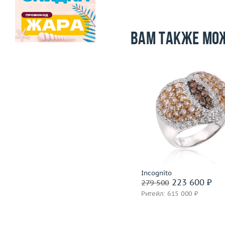
Вам также мо
Размер
Размер
16
Вес (г)
Вес (г)
23.37
Материал
золото 585
Материал
золото 750 пробы
Подробнее
Подробнее
Nouvelle Bague
Incognito
359 600 ₽
223 600 ₽
449 500
279 500
Ритейл: 1 048 000 ₽
Ритейл: 615 000 ₽