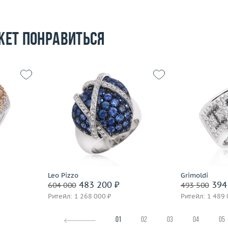
жет понравиться
17
9.42
Размер
17.5
Размер
 пробы
Вес (г)
20.93
Вес (г)
Материал
золото 750 пробы
Материал
Подробнее
По
Leo Pizzo
Grimoldi
483 200 ₽
394
604 000
493 500
Ритейл: 1 268 000 ₽
Ритейл: 1 489 
01
02
03
04
05