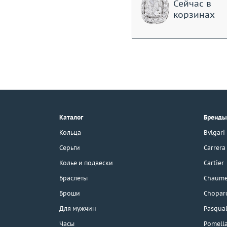
Сейчас в
корзинах
+7 (495) 190-78-88
8 (800) 777-17-88
г. Москва, Тихвинский пер., д. 7,
Каталог
Бренды
стр. 1.
3D-тур по шоуруму
Кольца
Bvlgari
Бесплатная парковка
Серьги
Carrera
Колье и подвески
Cartier
Браслеты
Chaume
Каталог
Броши
Chopar
Бренды
Для мужчин
Pasqual
Часы
Pomell