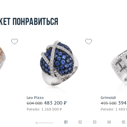
жет понравиться
17
9.42
Размер
17.5
Размер
 пробы
Вес (г)
20.93
Вес (г)
Материал
золото 750 пробы
Материал
Подробнее
По
Leo Pizzo
Grimoldi
483 200 ₽
394
604 000
493 500
Ритейл: 1 268 000 ₽
Ритейл: 1 489 
01
02
03
04
05