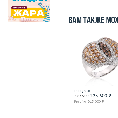
Вам также мо
Размер
Размер
16
Вес (г)
Вес (г)
23.37
Материал
золото 585
Материал
золото 750 пробы
Подробнее
Подробнее
Nouvelle Bague
Incognito
359 600 ₽
223 600 ₽
449 500
279 500
Ритейл: 1 048 000 ₽
Ритейл: 615 000 ₽