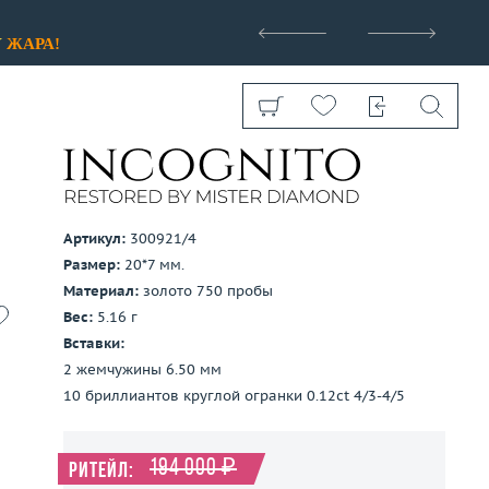
>
У
ЖАРА!
Артикул:
300921/4
Размер:
20*7 мм.
Показать все
Материал:
золото 750 пробы
Вес:
5.16 г
Вставки:
2 жемчужины 6.50 мм
10 бриллиантов круглой огранки 0.12ct 4/3-4/5
194 000 ₽
Ритейл: