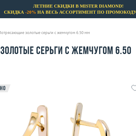
ЛЕТНИЕ СКИДКИ В MISTER DIAMOND!
СКИДКА
-20%
НА ВЕСЬ АССОРТИМЕНТ ПО ПРОМОКОД
Потрясающие золотые серьги с жемчугом 6.50 мм
золотые серьги с жемчугом 6.50
но