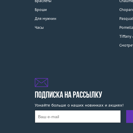
Браслеты
Chaume
Каталог
Броши
Chopar
Бренды
Для мужчин
Pasqual
Часы
Pomell
Распродажа
Tiffany
Смотре
Подарочные
сертификаты
Отзывы
Бесплатная доставка
Покупка и оплата
ПОДПИСКА НА РАССЫЛКУ
Узнайте больше о наших новинках и акциях!
О компании
Ломбард