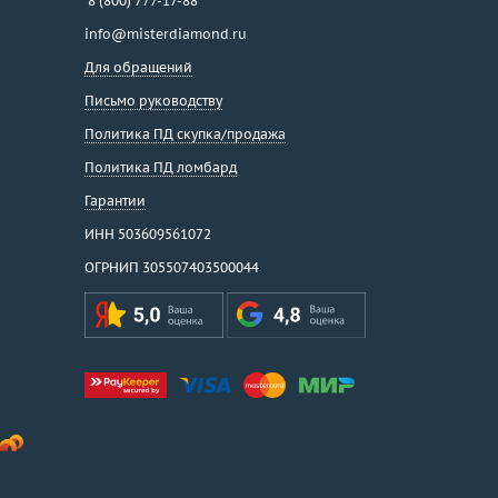
8 (800) 777-17-88
info@misterdiamond.ru
Для обращений
Письмо руководству
Политика ПД скупка/продажа
Политика ПД ломбард
Гарантии
ИНН 503609561072
ОГРНИП 305507403500044