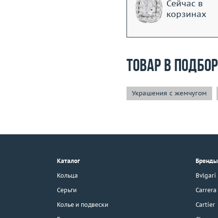
Сейчас в
корзинах
Товар в подбо
Украшения с жемчугом
+7 (495) 190-78-88
8 (800) 777-17-88
г. Москва, Тихвинский пер., д. 7,
Каталог
Бренды
стр. 1.
3D-тур по шоуруму
Кольца
Bvlgari
Бесплатная парковка
Серьги
Carrera
Колье и подвески
Cartier