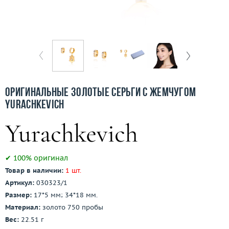
Бесплатная доставка
Покупка и оплата
О компании
Ломбард
Оригинальные золотые серьги с жемчугом
Контакты
Yurachkevich
3D-тур по шоуруму
Заказать звонок
✔ 100% оригинал
Товар в наличии:
1 шт.
Артикул:
030323/1
Размер:
17*5 мм; 34*18 мм.
Материал:
золото 750 пробы
Вес:
22.51 г