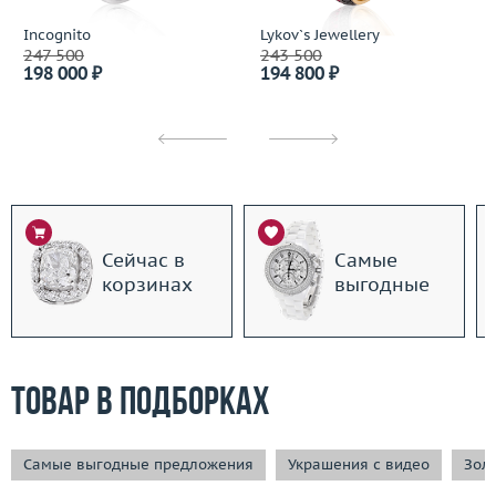
Incognito
Lykov`s Jewellery
247 500
243 500
198 000 ₽
194 800 ₽
Сейчас в
Самые
корзинах
выгодные
Товар в подборках
Самые выгодные предложения
Украшения с видео
Зол