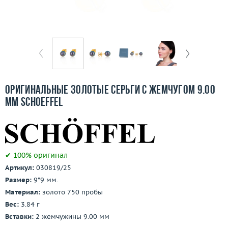
Бесплатная доставка
Покупка и оплата
О компании
Ломбард
Оригинальные золотые серьги с жемчугом 9.00
Контакты
мм Schoeffel
3D-тур по шоуруму
Заказать звонок
✔ 100% оригинал
Артикул:
030819/25
Размер:
9*9 мм.
Материал:
золото 750 пробы
Вес:
3.84 г
Вставки:
2 жемчужины 9.00 мм