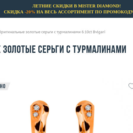
ЛЕТНИЕ СКИДКИ В MISTER DIAMOND!
СКИДКА
-20%
НА ВЕСЬ АССОРТИМЕНТ ПО ПРОМОКОД
Оригинальные золотые серьги с турмалинами 6.10ct Bvlgari
 золотые серьги с турмалинами
но