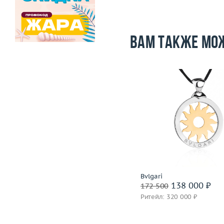
Вам также мо
-97 000
i
Вес (г)
Размер
17.25
Материал
золото 750 
Вес (г)
8.21
Материал
золото 750 пробы
Подробнее
Подробнее
Roberto Bravo
Bvlgari
243 500 ₽
138 000 ₽
340 500
172 500
Ритейл: 921 000 ₽
Ритейл: 320 000 ₽