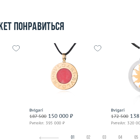
жет понравиться
21.38
Вес (г)
пробы,
Материал
сталь
Вес (г)
18.49
Материал
золото 750 пробы,
сталь
По
Подробнее
Bvlgari
Bvlgari
150 000 ₽
138
187 500
172 500
Ритейл: 395 000 ₽
Ритейл: 320 0
01
02
03
04
05