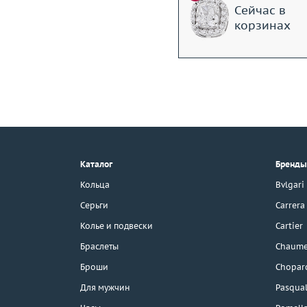
Сейчас в
корзинах
+7 (495) 190-78-88
8 (800) 777-17-88
г. Москва, Тихвинский пер., д. 7,
Каталог
Бренды
стр. 1.
3D-тур по шоуруму
Кольца
Bvlgari
Бесплатная парковка
Серьги
Carrera
Колье и подвески
Cartier
Браслеты
Chaume
Каталог
Броши
Chopar
Бренды
Для мужчин
Pasqual