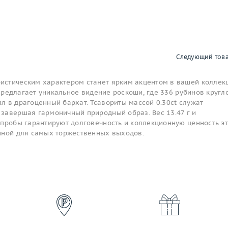
Следующий тов
стическим характером станет ярким акцентом в вашей коллекц
y предлагает уникальное видение роскоши, где 336 рубинов кругл
л в драгоценный бархат. Тсавориты массой 0.30ct служат
завершая гармоничный природный образ. Вес 13.47 г и
 пробы гарантируют долговечность и коллекционную ценность э
нной для самых торжественных выходов.