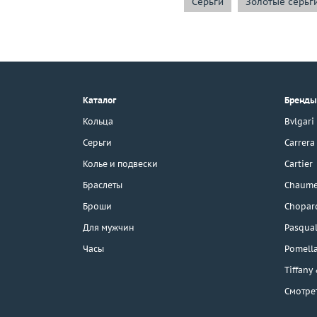
Серьги
Золотые серьг
+7 (495) 190-78-88
8 (800) 777-17-88
г. Москва, Тихвинский пер., д. 7,
Каталог
Бренды
стр. 1.
3D-тур по шоуруму
Кольца
Bvlgari
Бесплатная парковка
Серьги
Carrera
Колье и подвески
Cartier
Браслеты
Chaume
Каталог
Броши
Chopar
Бренды
Для мужчин
Pasqual
Часы
Pomell
Распродажа
Tiffany
Смотре
Подарочные
сертификаты