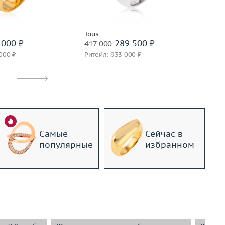
дробнее
Подробнее
Tous
In
000 ₽
289 500 ₽
417 000
62
000 ₽
Ритейл: 933 000 ₽
Ри
Самые
Сейчас в
популярные
избранном