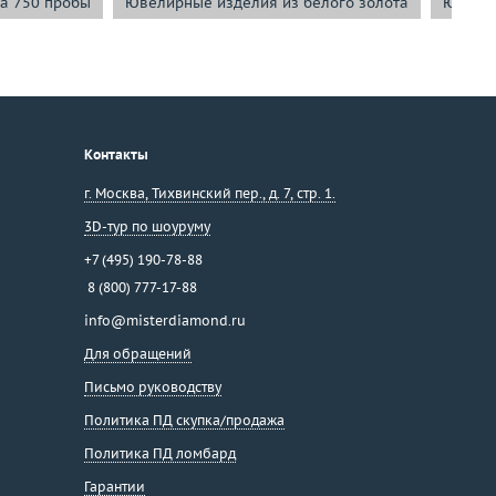
а 750 пробы
Ювелирные изделия из белого золота
Ювелир
Контакты
г. Москва
,
Тихвинский пер., д. 7, стр. 1.
3D-тур по шоуруму
+7 (495) 190-78-88
8 (800) 777-17-88
info@misterdiamond.ru
Для обращений
Письмо руководству
Политика ПД скупка/продажа
Политика ПД ломбард
Гарантии