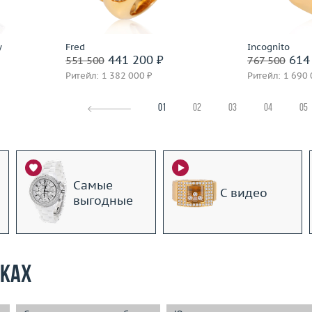
Подробнее
По
y
Fred
Incognito
441 200 ₽
614 
551 500
767 500
Ритейл: 1 382 000 ₽
Ритейл: 1 690 
01
02
03
04
05
Самые
С видео
выгодные
рках