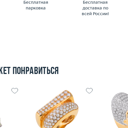
Бесплатная
Бесплатная
парковка
доставка по
всей России!
жет понравиться
16.75
Размер
16
Размер
15.3
Вес (г)
14.88
Вес (г)
 пробы
Материал
золото 750 пробы
Материал