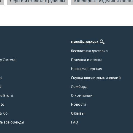
и
Серьги из золота с рубином
Ювелирные изделия из золот
Онлайн-оценка
Бесплатная доставка
 y Carrera
Покупка и оплата
Наша мастерская
t
Скупка ювелирных изделий
d
Ломбард
e Bruni
О компании
ato
Новости
 & Co
Отзывы
ть все бренды
FAQ