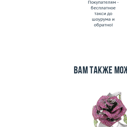
Покупателям -
бесплатное
такси до
шоурума и
обратно!
ЗАКАЗАТЬ ТАКСИ
Вам также мо
Размер
17.75
Вес (г)
28.07
Размер
Материал
золото 750 пробы
Вес (г)
Материал
золото 750