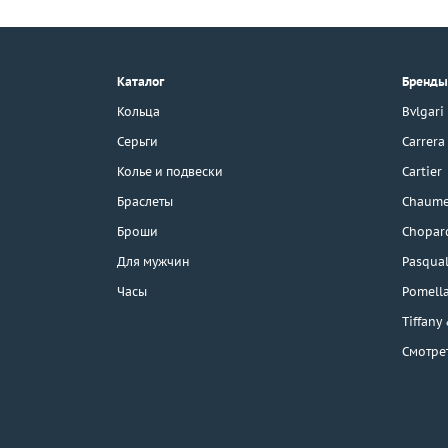
+7 (495) 190-78-88
8 (800) 777-17-88
г. Москва, Тихвинский пер., д. 7,
Каталог
Бренды
стр. 1.
3D-тур по шоуруму
Кольца
Bvlgari
Бесплатная парковка
Серьги
Carrera
Колье и подвески
Cartier
Браслеты
Chaume
Каталог
Броши
Chopar
Бренды
Для мужчин
Pasqual
Часы
Pomell
Распродажа
Tiffany
Смотре
Подарочные
сертификаты
Отзывы