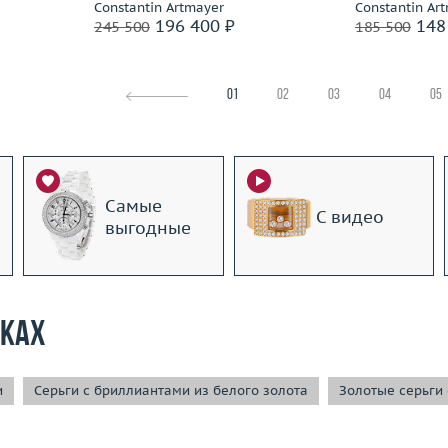
Constantin Artmayer
Constantin Ar
196 400 ₽
148
245 500
185 500
01
02
03
04
05
Самые
С видео
выгодные
рках
и
Серьги с бриллиантами из белого золота
Золотые серьги