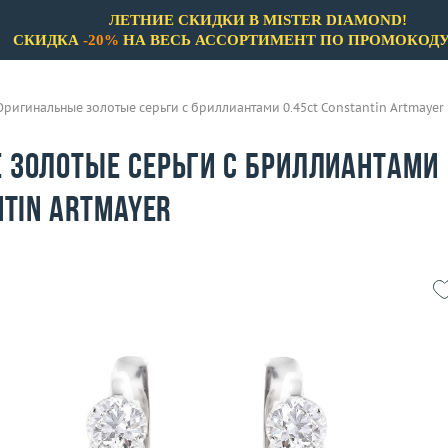
ЛЕТНИЕ СКИДКИ В MISTER DIAMOND!
СКИДКА
-20%
НА ВЕСЬ АССОРТИМЕНТ ПО ПРОМОКОД
Оригинальные золотые серьги с бриллиантами 0.45ct Constantin Artmayer
 золотые серьги с бриллиантами
ntin Artmayer