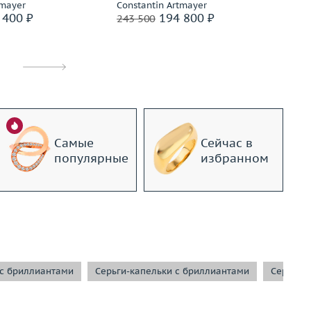
tmayer
Constantin Artmayer
Co
 400 ₽
194 800 ₽
243 500
18
Самые
Сейчас в
популярные
избранном
 с бриллиантами
Серьги-капельки с бриллиантами
Серьги-