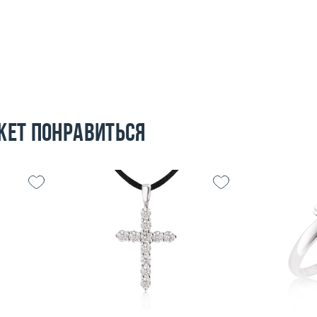
жет понравиться
3.96
Вес (г)
1.73
Размер
 пробы
Материал
золото 585 пробы
Вес (г)
Материал
Подробнее
По