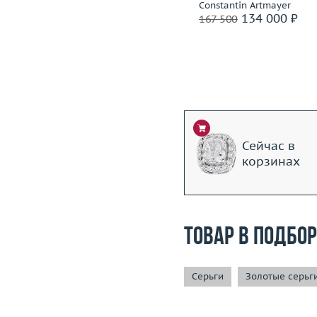
Constantin Artmayer
Constantin Artmayer
156 000 ₽
134 000 ₽
195 000
167 500
Сейчас в
корзинах
Товар в подбо
Серьги
Золотые серьг