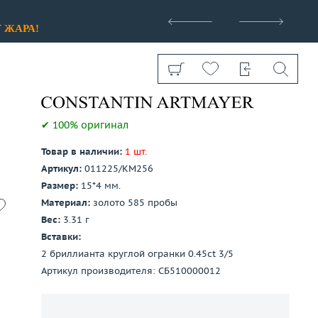
>
У
ЖАРА!
✔ 100% оригинал
Товар в наличии:
1 шт.
Артикул:
011225/КМ256
Показать все
Размер:
15*4 мм.
Материал:
золото 585 пробы
Вес:
3.31 г
Вставки:
2 бриллианта круглой огранки 0.45ct 3/5
Артикул производителя: СБ510000012