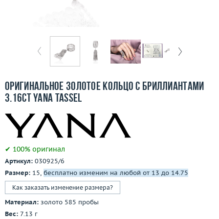
Бесплатная доставка
Покупка и оплата
О компании
Ломбард
Оригинальное золотое кольцо с бриллиантами
Контакты
3.16ct Yana Tassel
3D-тур по шоуруму
Заказать звонок
✔ 100% оригинал
Артикул:
030925/6
Размер:
15,
бесплатно изменим на любой от 13 до 14.75
Как заказать изменение размера?
Материал:
золото 585 пробы
Вес:
7.13 г