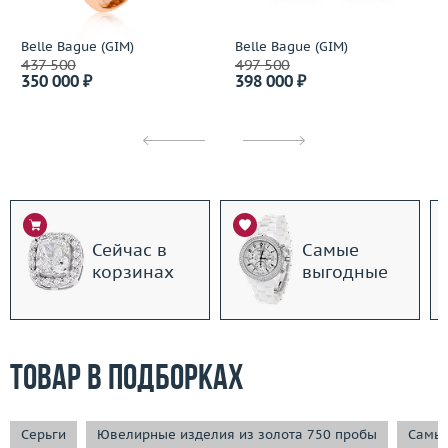
Belle Bague (GIM)
Belle Bague (GIM)
437 500
497 500
350 000 ₽
398 000 ₽
Сейчас в
Самые
корзинах
выгодные
Товар в подборках
Серьги
Ювелирные изделия из золота 750 пробы
Самые