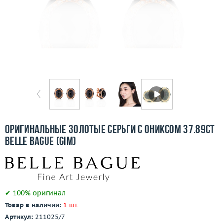
Отзывы
Бесплатная доставка
Покупка и оплата
О компании
Ломбард
Контакты
Оригинальные золотые серьги с ониксом 37.89ct
Belle Bague (GIM)
3D-тур по шоуруму
Заказать звонок
✔ 100% оригинал
Товар в наличии:
1 шт.
Артикул:
211025/7