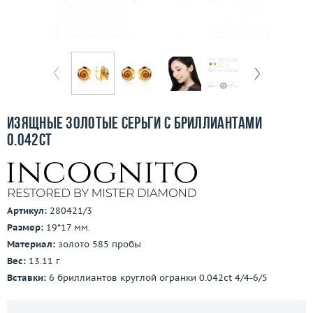
Отзывы
Бесплатная доставка
Покупка и оплата
О компании
Изящные золотые серьги с бриллиантами
Ломбард
0.042ct
Контакты
3D-тур по шоуруму
Артикул:
280421/3
Размер:
19*17 мм.
Заказать звонок
Материал:
золото 585 пробы
Вес:
13.11 г
Вставки:
6 бриллиантов круглой огранки 0.042ct 4/4-6/5