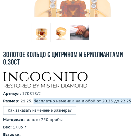
Бесплатная доставка
Покупка и оплата
О компании
Ломбард
Золотое кольцо с цитрином и бриллиантами
Контакты
0.30ct
3D-тур по шоуруму
Заказать звонок
Артикул:
170818/2
Размер:
21.25,
бесплатно изменим на любой от 20.25 до 22.25
Как заказать изменение размера?
Материал:
золото 750 пробы
Вес:
17.85 г
Вставки: