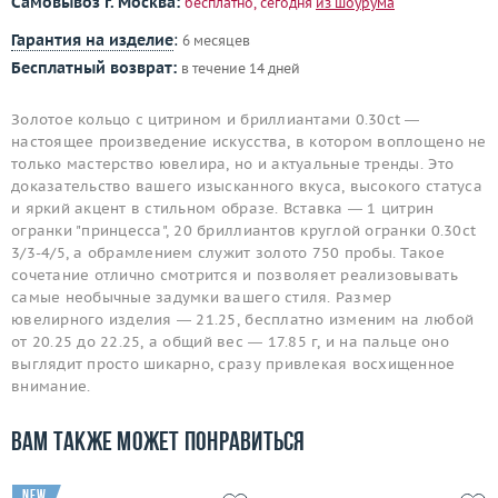
Самовывоз г. Москва:
бесплатно, сегодня
из шоурума
Гарантия на изделие
:
6 месяцев
Бесплатный возврат:
в течение 14 дней
Золотое кольцо с цитрином и бриллиантами 0.30ct —
настоящее произведение искусства, в котором воплощено не
только мастерство ювелира, но и актуальные тренды. Это
доказательство вашего изысканного вкуса, высокого статуса
и яркий акцент в стильном образе. Вставка — 1 цитрин
огранки "принцесса", 20 бриллиантов круглой огранки 0.30ct
3/3-4/5, а обрамлением служит золото 750 пробы. Такое
сочетание отлично смотрится и позволяет реализовывать
самые необычные задумки вашего стиля. Размер
ювелирного изделия — 21.25, бесплатно изменим на любой
от 20.25 до 22.25, а общий вес — 17.85 г, и на пальце оно
выглядит просто шикарно, сразу привлекая восхищенное
внимание.
Вам также может понравиться
new