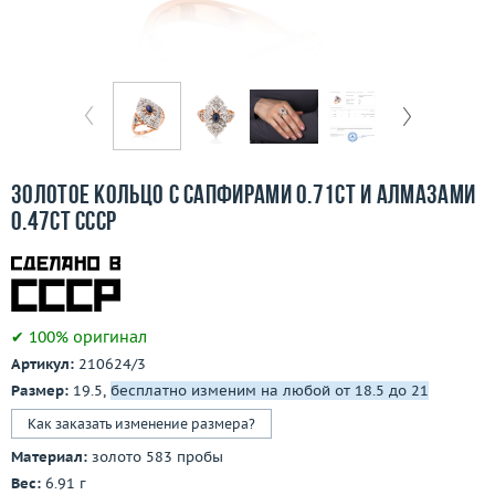
Бесплатная доставка
Покупка и оплата
О компании
Ломбард
Золотое кольцо с сапфирами 0.71ct и алмазами
Контакты
0.47ct СССР
3D-тур по шоуруму
Заказать звонок
✔ 100% оригинал
Артикул:
210624/3
Размер:
19.5,
бесплатно изменим на любой от 18.5 до 21
Как заказать изменение размера?
Материал:
золото 583 пробы
Вес:
6.91 г