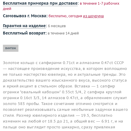
Бесплатная примерка при доставке
:
в течение 1-7 рабочих
дней
Самовывоз г. Москва:
бесплатно, сегодня
из шоурума
Гарантия на изделие
:
6 месяцев
Бесплатный возврат:
в течение 14 дней
винтаж
Золотое кольцо с сапфирами 0.71ct и алмазами 0.47ct СССР
— настоящее произведение искусства, в котором воплощено
не только мастерство ювелира, но и актуальные тренды. Это
доказательство вашего изысканного вкуса, высокого статуса
и яркий акцент в стильном образе. Вставка — 1 сапфир
огранки "овальный кабошон" 0.55ct 5/4, 2 сапфира круглой
огранки 0.16ct 3/3, 14 алмазов 0.47ct, а обрамлением служит
золото 583 пробы. Такое сочетание отлично смотрится и
позволяет реализовывать самые необычные задумки вашего
стиля. Размер ювелирного изделия — 19.5, бесплатно
изменим на любой от 18.5 до 21, а общий вес — 6.91 г, и на
пальце оно выглядит просто шикарно, сразу привлекая