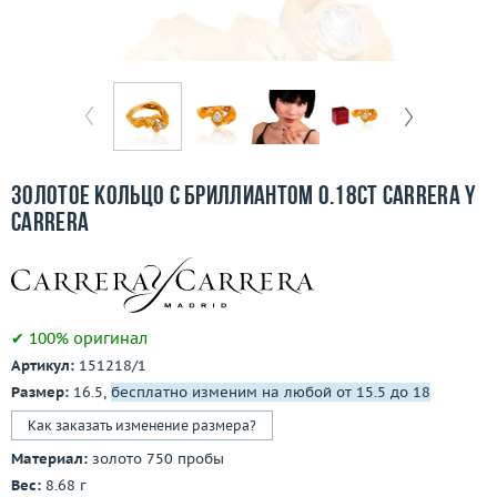
Бесплатная доставка
Покупка и оплата
О компании
Ломбард
Золотое кольцо с бриллиантом 0.18ct Carrera y
Контакты
Carrera
3D-тур по шоуруму
Заказать звонок
✔ 100% оригинал
Артикул:
151218/1
Размер:
16.5,
бесплатно изменим на любой от 15.5 до 18
Как заказать изменение размера?
Материал:
золото 750 пробы
Вес:
8.68 г