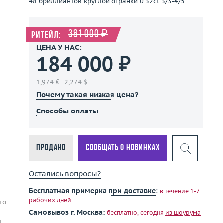
48 бриллиантов круглой огранки 0.32ct 3/3-4/5
381 000 ₽
Ритейл:
ЦЕНА У НАС:
184 000 ₽
1,974 €
2,274 $
Почему такая низкая цена?
Способы оплаты
Продано
Сообщать о новинках
Остались вопросы?
Бесплатная примерка при доставке
:
в течение 1-7
е
рабочих дней
то
Самовывоз г. Москва:
бесплатно, сегодня
из шоурума
t