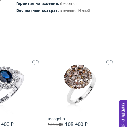
Гарантия на изделие
:
6 месяцев
Бесплатный возврат:
в течение 14 дней
Размер
18
16.75
Вес (г)
4.44
4.36
Материал
золото 585 пробы
Р
золото 585 пробы
Ве
М
Подробнее
дробнее
Incognito
Pa
 400 ₽
108 400 ₽
135 500
13