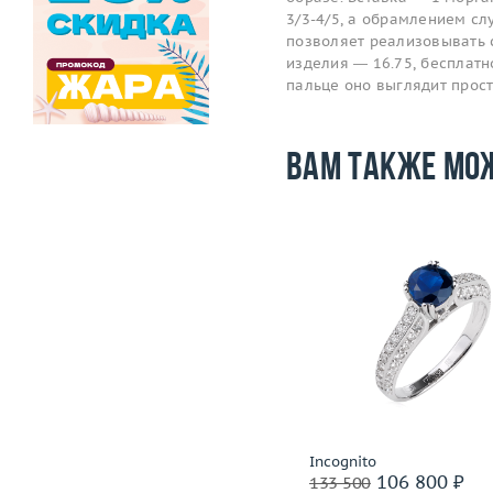
3/3-4/5, а обрамлением сл
позволяет реализовывать 
изделия — 16.75, бесплатно
пальце оно выглядит прос
Вам также мо
Размер
17.75
Вес (г)
5.23
Размер
Материал
золото 750 пробы
Вес (г)
Материал
золото 585
Подробнее
Подробнее
Incognito
Incognito
108 400 ₽
106 800 ₽
135 500
133 500