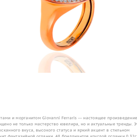
тами и морганитом Giovanni Ferraris — настоящее произведени
ощено не только мастерство ювелира, но и актуальные тренды. Э
сканного вкуса, высокого статуса и яркий акцент в стильном
нит фантазийной огранки, 48 бриллиантов круглой огранки 0.32c