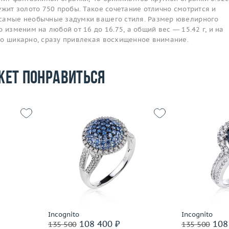
ужит золото 750 пробы. Такое сочетание отлично смотрится и
самые необычные задумки вашего стиля. Размер ювелирного
 изменим на любой от 16 до 16.75, а общий вес — 15.42 г, и на
то шикарно, сразу привлекая восхищенное внимание.
жет понравиться
17
Размер
17.5
Размер
2.94
Вес (г)
4.94
Вес (г)
 пробы
Материал
золото 585 пробы
Материал
Подробнее
По
Incognito
Incognito
108 400 ₽
108
135 500
135 500