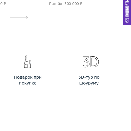
00 ₽
Ритейл: 300 000 ₽
Ри
Подарок при
3D-тур по
покупке
шоуруму