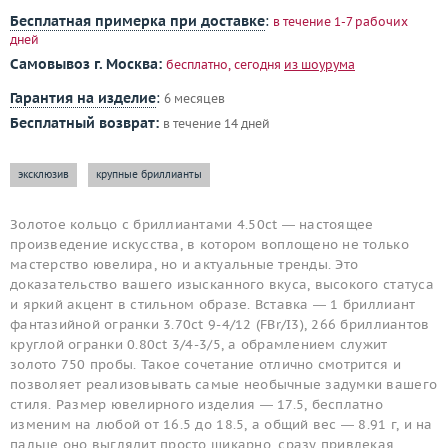
Бесплатная примерка при доставке
:
в течение 1-7 рабочих
дней
Самовывоз г. Москва:
бесплатно, сегодня
из шоурума
Гарантия на изделие
:
6 месяцев
Бесплатный возврат:
в течение 14 дней
эксклюзив
крупные бриллианты
Золотое кольцо с бриллиантами 4.50ct — настоящее
произведение искусства, в котором воплощено не только
мастерство ювелира, но и актуальные тренды. Это
доказательство вашего изысканного вкуса, высокого статуса
и яркий акцент в стильном образе. Вставка — 1 бриллиант
фантазийной огранки 3.70ct 9-4/12 (FBr/I3), 266 бриллиантов
круглой огранки 0.80ct 3/4-3/5, а обрамлением служит
золото 750 пробы. Такое сочетание отлично смотрится и
позволяет реализовывать самые необычные задумки вашего
стиля. Размер ювелирного изделия — 17.5, бесплатно
изменим на любой от 16.5 до 18.5, а общий вес — 8.91 г, и на
пальце оно выглядит просто шикарно, сразу привлекая