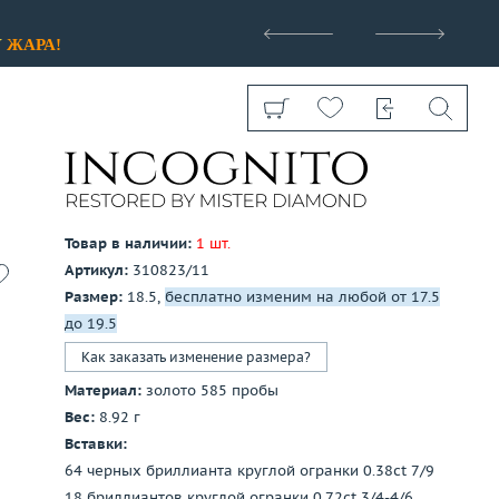
>
У
ЖАРА!
Товар в наличии:
1 шт.
Артикул:
310823/11
Показать все
Размер:
18.5,
бесплатно изменим на любой от 17.5
до 19.5
Как заказать изменение размера?
Материал:
золото 585 пробы
Вес:
8.92 г
Вставки:
64 черных бриллианта круглой огранки 0.38ct 7/9
18 бриллиантов круглой огранки 0.72ct 3/4-4/6