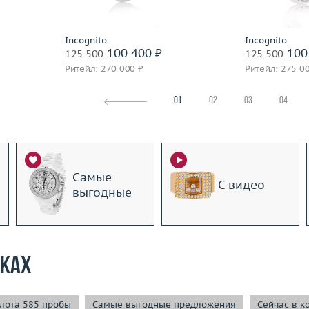
Подробнее
По
Incognito
Incognito
100 400 ₽
100
125 500
125 500
Ритейл: 270 000 ₽
Ритейл: 275 0
01
02
03
04
Самые
С видео
выгодные
рках
лота 585 пробы
Самые выгодные предложения
Сейчас в к