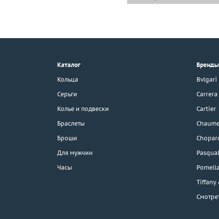
+7 (495) 190-78-88
8 (800) 777-17-88
г. Москва, Тихвинский пер., д. 7,
Каталог
Бренды
стр. 1.
3D-тур по шоуруму
Кольца
Bvlgari
Бесплатная парковка
Серьги
Carrera
Колье и подвески
Cartier
Браслеты
Chaume
Каталог
Броши
Chopar
Бренды
Для мужчин
Pasqual
Часы
Pomell
Распродажа
Tiffany
Смотре
Подарочные
сертификаты