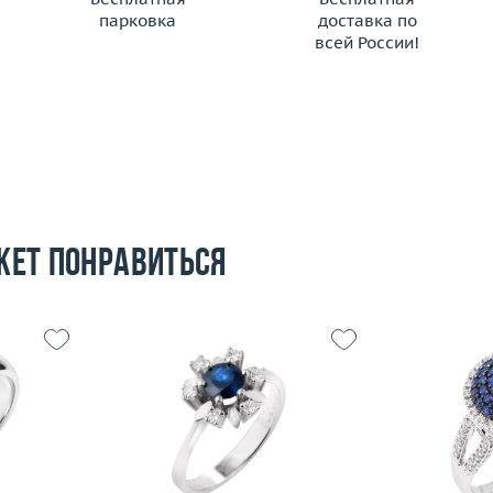
парковка
доставка по
всей России!
жет понравиться
19.75
Размер
17
Размер
5.43
Вес (г)
3.75
Вес (г)
 пробы
Материал
золото 585 пробы
Материал