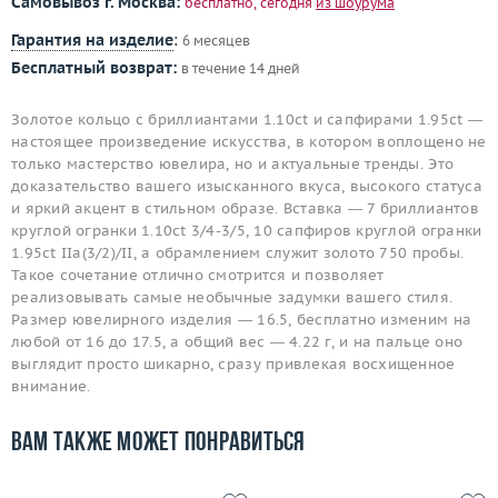
Самовывоз г. Москва:
бесплатно, сегодня
из шоурума
Гарантия на изделие
:
6 месяцев
Бесплатный возврат:
в течение 14 дней
Золотое кольцо с бриллиантами 1.10ct и сапфирами 1.95ct —
настоящее произведение искусства, в котором воплощено не
только мастерство ювелира, но и актуальные тренды. Это
доказательство вашего изысканного вкуса, высокого статуса
и яркий акцент в стильном образе. Вставка — 7 бриллиантов
круглой огранки 1.10ct 3/4-3/5, 10 сапфиров круглой огранки
1.95ct IIa(3/2)/II, а обрамлением служит золото 750 пробы.
Такое сочетание отлично смотрится и позволяет
реализовывать самые необычные задумки вашего стиля.
Размер ювелирного изделия — 16.5, бесплатно изменим на
любой от 16 до 17.5, а общий вес — 4.22 г, и на пальце оно
выглядит просто шикарно, сразу привлекая восхищенное
внимание.
Вам также может понравиться