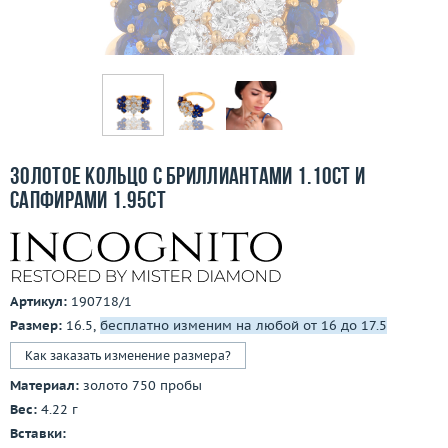
Бесплатная доставка
Покупка и оплата
О компании
Ломбард
Золотое кольцо с бриллиантами 1.10ct и
Контакты
сапфирами 1.95ct
3D-тур по шоуруму
Заказать звонок
Артикул:
190718/1
Размер:
16.5,
бесплатно изменим на любой от 16 до 17.5
Как заказать изменение размера?
Материал:
золото 750 пробы
Вес:
4.22 г
Вставки: