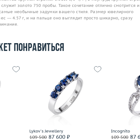
м служит золото 750 пробы. Такое сочетание отлично смотрится и
самые необычные задумки вашего стиля. Размер ювелирного
ес — 4.57 г, и на пальце оно выглядит просто шикарно, сразу
нимание.
жет понравиться
17
Размер
16
Размер
2.05
Вес (г)
1.97
Вес (г)
 пробы
Материал
золото 585 пробы
Материал
Подробнее
По
Lykov`s Jewellery
Incognito
87 600 ₽
87 6
109 500
109 500