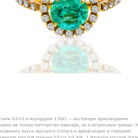
нтами 0.61ct и изумрудом 1.39ct — настоящее произведение
ощено не только мастерство ювелира, но и актуальные тренды. Э
сканного вкуса, высокого статуса и яркий акцент в стильном
иантов круглой огранки 0.61ct 3/3-4/4 , 1 Изумруд круглой огра