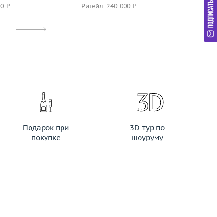
00 ₽
Ритейл: 240 000 ₽
Ри
Подарок при
3D-тур по
покупке
шоуруму