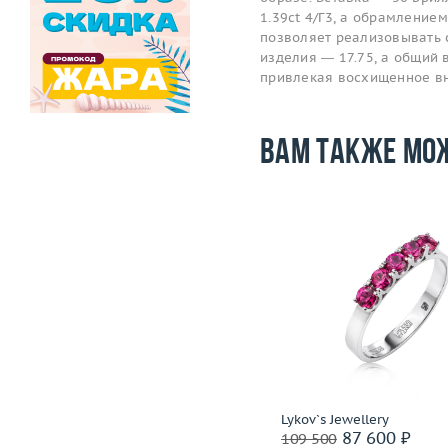
1.39ct 4/Г3, а обрамление
позволяет реализовывать 
изделия — 17.75, а общий в
привлекая восхищенное в
Вам также мо
Размер
17
Размер
Вес (г)
4.57
Вес (г)
Материал
золото 583 пробы
Материал
золото 585
Подробнее
Подробнее
СССР
Lykov`s Jewellery
86 400 ₽
87 600 ₽
108 000
109 500