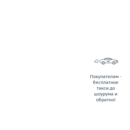
Ритейл: 243 000 ₽
Покупателям -
бесплатное
такси до
шоурума и
обратно!
ЗАКАЗАТЬ ТАКСИ