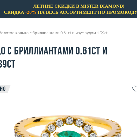
ЛЕТНИЕ СКИДКИ В MISTER DIAMOND!
СКИДКА
-20%
НА ВЕСЬ АССОРТИМЕНТ ПО ПРОМОКОД
Золотое кольцо с бриллиантами 0.61ct и изумрудом 1.39ct
о с бриллиантами 0.61ct и
39ct
но