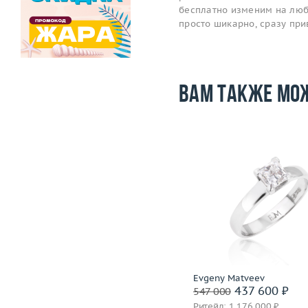
бесплатно изменим на любой
просто шикарно, сразу пр
Вам также мо
Размер
17.5
Размер
Вес (г)
2.81
Вес (г)
Материал
золото 750 пробы
Материал
золото 750
Подробнее
Подробнее
H.Stern
Evgeny Matveev
81 600 ₽
437 600 ₽
102 000
547 000
Ритейл: 205 000 ₽
Ритейл: 1 176 000 ₽