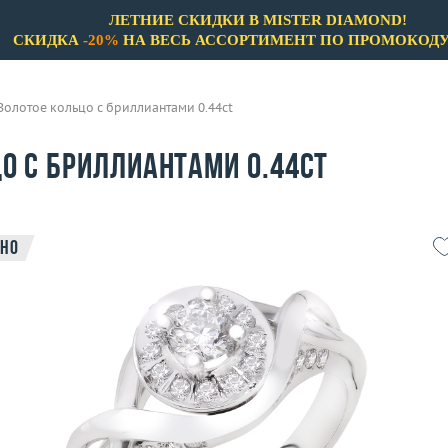
ЛЕТНИЕ СКИДКИ В MISTER DIAMOND!
СКИДКА
-20%
НА ВЕСЬ АССОРТИМЕНТ ПО ПРОМОКОД
Золотое кольцо с бриллиантами 0.44ct
о с бриллиантами 0.44ct
но