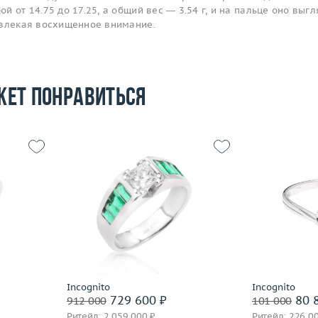
 от 14.75 до 17.25, а общий вес — 3.54 г, и на пальце оно выгл
ивлекая восхищенное внимание.
жет понравиться
Размер
17.5
Размер
19.25
Вес (г)
3.56
Вес (г)
6.87
Материал
 пробы
Материал
золото 750 пробы
По
Подробнее
Incognito
Incognito
729 600 ₽
80 
912 000
101 000
Ритейл: 2 059 000 ₽
Ритейл: 226 0