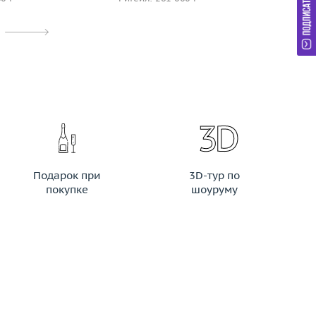
Подарок при
3D-тур по
покупке
шоуруму