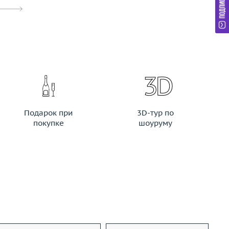
Подарок при
3D-тур по
покупке
шоуруму