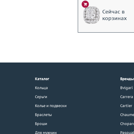
Сейчас в
корзинах
+7 (495) 190-78-88
8 (800) 777-17-88
г. Москва, Тихвинский пер., д. 7,
Каталог
Бренды
стр. 1.
3D-тур по шоуруму
Кольца
Bvlgari
Бесплатная парковка
Серьги
Carrera
Колье и подвески
Cartier
Браслеты
Chaume
Каталог
Броши
Chopar
Бренды
Для мужчин
Pasqual