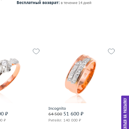
Бесплатный возврат:
в течение 14 дней
16.5
Размер
18.5
Р
2.85
Вес (г)
5.48
Ве
золото 583 пробы
Материал
золото 585 пробы
М
дробнее
Подробнее
Incognito
СС
00 ₽
51 600 ₽
64 500
59
00 ₽
Ритейл: 140 000 ₽
Ри