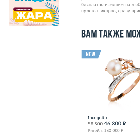
бесплатно изменим на любо
просто шикарно, сразу пр
Вам также мо
new
Размер
18.25
Размер
Вес (г)
2.82
Вес (г)
Материал
золото 750 пробы
Материал
золото 585
Подробнее
Подробнее
СССР
Incognito
54 000 ₽
46 800 ₽
67 500
58 500
Ритейл: 150 000 ₽
Ритейл: 130 000 ₽