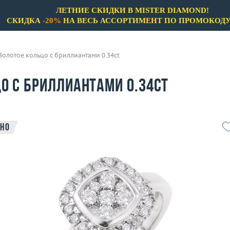
ЛЕТНИЕ СКИДКИ В MISTER DIAMOND!
СКИДКА
-20%
НА ВЕСЬ АССОРТИМЕНТ ПО ПРОМОКОД
Золотое кольцо с бриллиантами 0.34ct
о с бриллиантами 0.34ct
но