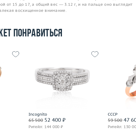
й от 15 до 17, а общий вес — 3.12 г, и на пальце оно выглядит
ивлекая восхищенное внимание.
жет понравиться
Размер
17.5
Размер
18.5
Вес (г)
3.12
Вес (г)
3.57
Материал
золото 585 пробы
Материал
 пробы
Подробнее
По
Incognito
СССР
52 400 ₽
47 6
65 500
59 500
Ритейл: 144 000 ₽
Ритейл: 130 0