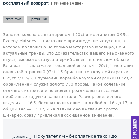
Бесплатный возврат:
в течение 14 дней
эксклюзив
цветняшки
Золотое кольцо с аквамарином 1.20ct и морганитом 0.93ct
Evgeny Matveev — настоящее произведение искусства, в
котором воплощено не только мастерство ювелира, но и
актуальные тренды. Это доказательство вашего изысканного
вкуса, высокого статуса и яркий акцент в стильном образе.
Вставка — 1 аквамарин овальной огранки 1.20ct, 1 морганит
овальной огранки 0.93ct, 15 бриллиантов круглой огранки
0.29ct 3/4-3/5, 1 турмалин параиба круглой огранки 0.01ct, а
обрамлением служит золото 750 пробы. Такое сочетание
отлично смотрится и позволяет реализовывать самые
необычные задумки вашего стиля. Размер ювелирного
изделия — 16.5, бесплатно изменим на любой от 16 до 17, а
общий вес — 5.58 г, и на пальце оно выглядит просто
шикарно, сразу привлекая восхищенное внимание.
Покупателям - бесплатное такси до