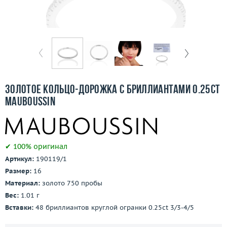
Бесплатная доставка
Покупка и оплата
О компании
Ломбард
Золотое кольцо-дорожка с бриллиантами 0.25ct
Контакты
Mauboussin
3D-тур по шоуруму
✔ 100% оригинал
Заказать звонок
Артикул:
190119/1
Размер:
16
Материал:
золото 750 пробы
Вес:
1.01 г
Вставки:
48 бриллиантов круглой огранки 0.25ct 3/3-4/5