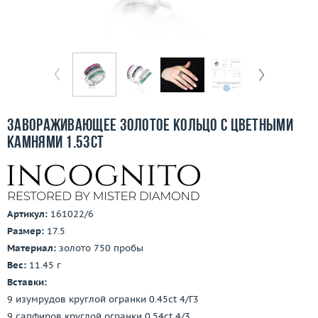
Бесплатная доставка
Покупка и оплата
О компании
Ломбард
Завораживающее золотое кольцо с цветными
Контакты
камнями 1.53ct
3D-тур по шоуруму
Заказать звонок
Артикул:
161022/6
Размер:
17.5
Материал:
золото 750 пробы
Вес:
11.45 г
Вставки:
9 изумрудов круглой огранки 0.45ct 4/Г3
9 сапфиров круглой огранки 0.54ct 4/3