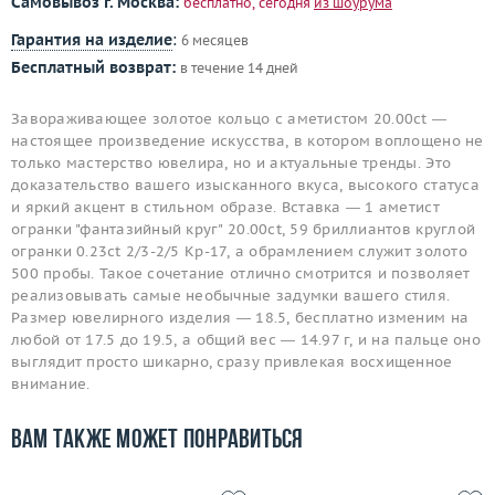
Самовывоз г. Москва:
бесплатно, сегодня
из шоурума
Гарантия на изделие
:
6 месяцев
Бесплатный возврат:
в течение 14 дней
Завораживающее золотое кольцо с аметистом 20.00ct —
настоящее произведение искусства, в котором воплощено не
только мастерство ювелира, но и актуальные тренды. Это
доказательство вашего изысканного вкуса, высокого статуса
и яркий акцент в стильном образе. Вставка — 1 аметист
огранки "фантазийный круг" 20.00ct, 59 бриллиантов круглой
огранки 0.23ct 2/3-2/5 Кр-17, а обрамлением служит золото
500 пробы. Такое сочетание отлично смотрится и позволяет
реализовывать самые необычные задумки вашего стиля.
Размер ювелирного изделия — 18.5, бесплатно изменим на
любой от 17.5 до 19.5, а общий вес — 14.97 г, и на пальце оно
выглядит просто шикарно, сразу привлекая восхищенное
внимание.
Вам также может понравиться