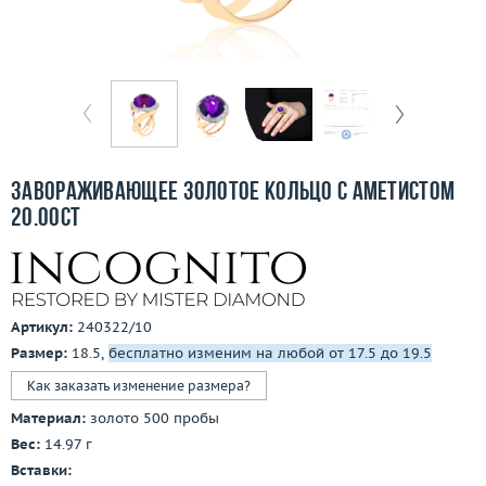
Бесплатная доставка
Покупка и оплата
О компании
Ломбард
Завораживающее золотое кольцо с аметистом
Контакты
20.00ct
3D-тур по шоуруму
Заказать звонок
Артикул:
240322/10
Размер:
18.5,
бесплатно изменим на любой от 17.5 до 19.5
Как заказать изменение размера?
Материал:
золото 500 пробы
Вес:
14.97 г
Вставки: