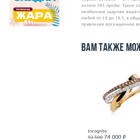
золото 585 пробы. Такое 
необычные задумки вашего
любой от 18 до 19.5, а общ
привлекая восхищенное в
Вам также мо
-59 500
i
Размер
Размер
19.75
Вес (г)
Вес (г)
9.85
Материал
золото 585
Материал
золото 750 пробы,
сталь
Подробнее
Подробнее
Baraka
Incognito
89 500 ₽
74 000 ₽
149 000
92 500