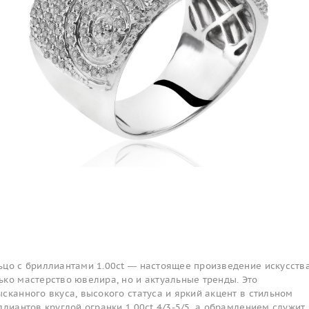
ьцо с бриллиантами 1.00ct — настоящее произведение искусства
ко мастерство ювелира, но и актуальные тренды. Это
сканного вкуса, высокого статуса и яркий акцент в стильном
ллиантов круглой огранки 1.00ct 4/3-5/5, а обрамлением служит