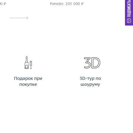
00 ₽
Ритейл: 205 000 ₽
Ри
Подарок при
3D-тур по
покупке
шоуруму