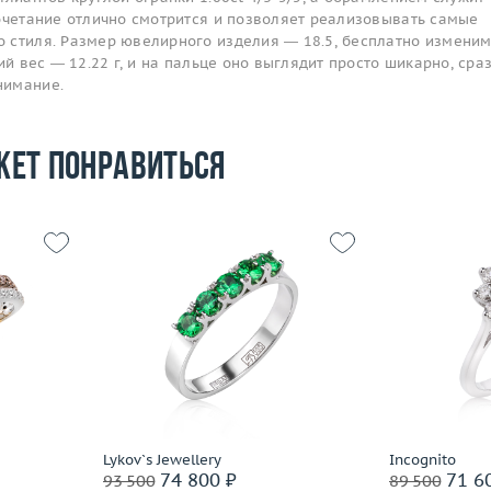
сочетание отлично смотрится и позволяет реализовывать самые
 стиля. Размер ювелирного изделия — 18.5, бесплатно изменим
ий вес — 12.22 г, и на пальце оно выглядит просто шикарно, сра
нимание.
жет понравиться
16.5
Размер
3.93
Размер
16
Вес (г)
 пробы
Вес (г)
1.9
Материал
Материал
золото 585 пробы
По
Подробнее
Lykov`s Jewellery
Incognito
74 800 ₽
71 6
93 500
89 500